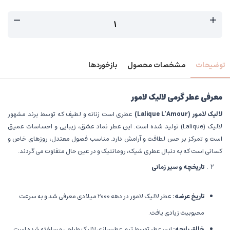
توضیحات
مشخصات محصول
بازخوردها
معرفی عطر گرمی لالیک لامور
لالیک لامور
(Lalique L'Amour)
عطری است زنانه و لطیف که توسط برند مشهور
لالیک (Lalique) تولید شده است. این عطر نماد عشق، زیبایی و احساسات عمیق
است و تمرکز بر حس لطافت و آرامش دارد. مناسب فصول معتدل، روزهای خاص و
کسانی است که به دنبال عطری شیک، رومانتیک و در عین حال متفاوت می گردند.
تاریخچه و سیر زمانی
تاریخ عرضه
:
عطر لالیک لامور در دهه 2000 میلادی معرفی شد و به سرعت
محبوبیت زیادی یافت.
خالق رایحه
:
این عطر توسط تیم عطرسازی لالیک طراحی و ساخته شده است