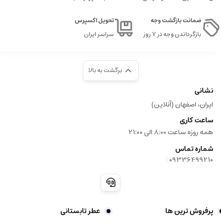
رایحه ای زنانه، لطیف، گل وبوته و میوه ای
ضمانت بازگشت وجه
تحویل اکسپرس
حس جذابیت، آرامش و محبت
بازگرداندن وجه در ۷ روز
سراسر ایران
پایداری متوسط تا بالا، مناسب برای فصول بهار، تابستان و شب های خاص
برای استفاده روزمره و موقعیت های عاشقانه و رومانتیک بسیار ایده آل است
برگشت به بالا
احساساتی که این عطر منتقل می کند
نشانی
ایران، اصفهان (آنلاین)
لالیک لامور
بر احساس عشق، لطافت و آرامش تمرکز دارد، و حس ظرافت، جذابیت و
اعتماد به نفس را به فرد می دهد. رایحه ای آرامش بخش، فریبنده و گرم، که احساس
ساعت کاری
محبت و محبت آمیزی را در فرد تقویت می کند.
همه روزه ساعت 8:00 الی 21:00
مناسب ترین زمان و مکان ها
شماره تماس
|
09336499210
فصول بهار و تابستان، و برای روزهای آرام و رومانتیک
مناسبت های عاشقانه، قرارهای خصوصی، ملاقات های شامگاهی
فضاهای داخلی، فضاهای نیمه رسمی و دوستانه
پرفروش ترین ها
عطر تابستانی