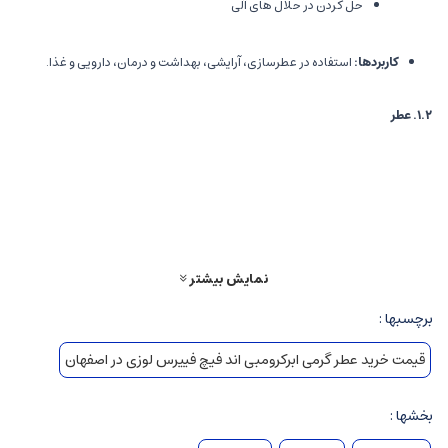
حل کردن در حلال های آلی
کاربردها
:
استفاده در عطرسازی، آرایشی، بهداشت و درمان، دارویی و غذا.
۱.۲
.
عطر
تعریف
:
ترکیبی پیچیده از اسانس ها، الکل، و مواد افزودنی است که رایحه ای
مخصوص و منحصر به فرد دارد.
درصد اسانس
:
عطرها معمولاً بر اساس غلظت اسانس به چند دسته تقسیم
می شوند:
نمایش بیشتر
عطر (Parfum): ۲۰-۳۰٪ اسانس
ادوکلن (Eau de Parfum): ۱۵-۲۰٪ اسانس
برچسبها :
ادوتویلت (Eau de Toilette): ۵-۱۵٪ اسانس
قیمت خرید عطر گرمی ابرکرومبی اند فیچ فییرس لوزی در اصفهان
ادکلن (Eau de Cologne): ۳-۵٪ اسانس
اسپری ها و رول ها: کمترین غلظت
بخشها :