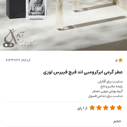
کدکالا:
5
عطر گرمی ابرکرومبی اند فیچ فییرس لوزی
مناسب برای آقایان
رایحه ملایم و تلخ
گروه بویایی چوبی معطر
مناسب برای تمامی فصول
از
1
رای
حجم