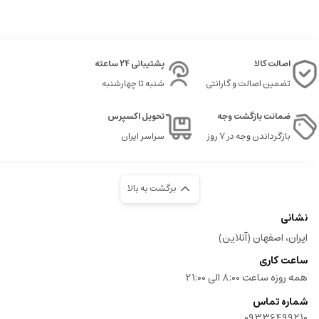
عطرها یکی از قدیمی ترین و محبوب ترین وسایل آرایشی و بهداشتی در جهان هستند
که نقش مهمی در نشان دادن شخصیت، افزایش اعتماد به نفس و بهره مندی از رایحه
های مختلف دارند. عطرها عموما به دسته های متنوعی تقسیم می شوند، اما یکی از
محبوب ترین نوع آن ها، عطر گرمی یا اسانس گرمی است که ویژگی های خاص خود را
اصالت کالا
پشتیبانی 24 ساعته
دارد.
تضمین اصالت و گارانتی
شنبه تا چهارشنبه
عطر گرمی که به آن اسانس گرمی هم گفته می شود، نوعی عطر است که با غلظت
ضمانت بازگشت وجه
تحویل اکسپرس
بالایی از اسانس های عطری ساخته شده است. این نوع عطرها عموما غلظت حدود
پانزده تا سی درصد اسانس در ترکیب خود دارند، که باعث می شود ماندگاری و پخش
بازگرداندن وجه در ۷ روز
سراسر ایران
بوی بسیار بیشتری نسبت به عطرهای خالص تر و ارزان تر داشته باشند.
تفاوت های عطر گرمی با دیگر انواع عطر را بررسی می کنیم.
برگشت به بالا
عطرهای خالص تر و ارزان تر مانند ادکلن ها، عموما غلظت اسانس کمتری دارند.
نشانی
عطرهای گرمی رایحه ای قوی، ماندگار و غنی دارند که مدت زمان بیشتری روی پوست
ایران، اصفهان (آنلاین)
باقی می ماند و پخش بوی آن ها نیز بیشتر است.
ساعت کاری
مزایای عطر گرمی و اسانس ها چگونه خواهند بود که منجر به خرید این عطرها در
همه روزه ساعت 8:00 الی 21:00
دنیای امروز می باشند.
شماره تماس
|
09336499210
ماندگاری بالا، یکی از مهم ترین مزیت های عطرهای گرمی، ماندگاری طولانی مدت