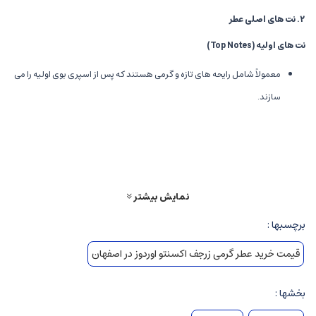
۲
.
نت های اصلی عطر
نت های اولیه
(Top Notes)
معمولاً شامل رایحه های تازه و گرمی هستند که پس از اسپری بوی اولیه را می
سازند.
ممکن است شامل مرکبات، ادویه جات تند و خنک باشد که حس انرژی و
جذابیت اولیه را القا می کنند.
نت های میانی
(Middle Notes)
نمایش بیشتر
شامل رایحه هایی مانند چوب، تنباکو، مشک و برخی ادویه ها است.
برچسبها :
این نت ها شخصیت عطر را مشخص می کند و حس غنای رایحه را تقویت می
قیمت خرید عطر گرمی زرجف اکسنتو اوردوز در اصفهان
کند.
نت های پایه
(Base Notes)
بخشها :