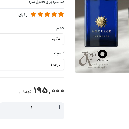
مناسب برای فصول سرد
از
1
رای
حجم
کیفیت
195,000
تومان