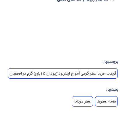
نت های اولیه
:
نت های مرکبات مانند لیمو و ترنج، که با حس freshness و زنده بودن شروع می شود و توجه را جلب می کند.
نت های میانی
:
ترکیبی از ادویه جات تند مثل دارچین، زعفران و نت 
نت های پایه
:
شامل چوب سدر، عنبر، مشک و اسطوخودوس، که پایداری
احساس و فضای ایجاد شده
برچسبها :
حس و حال
:
این عطر حس اعتماد به نفس، قدرت، و جذابیت مرموز را
مناسب برای
:
شب های خاص، قرارهای مهم، مراسم رسمی و هر موقعیت
قیمت خرید عطر گرمی آمواج اینترلود ژیودان 5 (پنج) گرم در اصفهان
«آمواج اینترلود» با روایح چوبی، دودی و معطر، نماد هماهنگی بین قدرت 
بخشها :
و جذابیت بی نظیر داشته باشند.
همه عطرها
عطر مردانه
عطر گرمی چیست