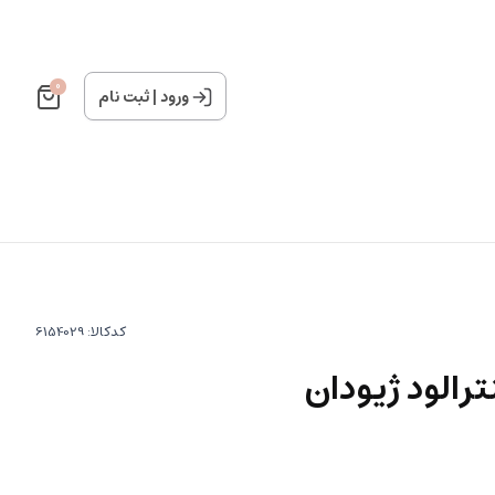
0
ورود
|
ثبت نام
کدکالا:
ترالود ژیودان