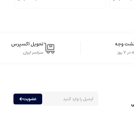
گشت وجه
تحویل اکسپرس
۷ روز
سراسر ایران
عضویت
ی