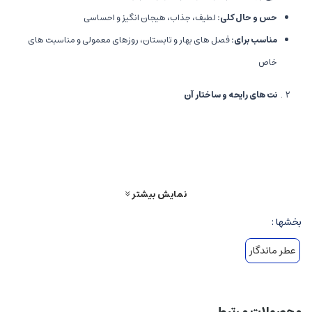
حس و حال کلی
:
لطیف، جذاب، هیجان انگیز و احساسی
مناسب برای
:
فصل های بهار و تابستان، روزهای معمولی و مناسبت های
خاص
نت های رایحه و ساختار آن
نت های اولیه
:
مرکباتی مانند لیمو، ترنج و گریپ فروت که حس تازگی،
روشنایی و شادابی را وارد فضای اطراف می کنند.
نت های میانی
:
نت های گل هایی چون یاسمن، رز و زنبق، که لطافت، احساس
نمایش بیشتر
و جذابیت زنانه را تأکید می کنند. این نت ها رایحه ای گلی و خوشایند را خلق می
بخشها :
کنند.
نت های پایه
:
مشک، وانیل و امبروکسان، که حس گرما، شیرینی و ماندگاری
عطر ماندگار
بالا را در طولانی مدت بر جای می گذارند و رایحه ای دلپذیر و آرام بخش ایجاد می
کنند.
محصولات مرتبط