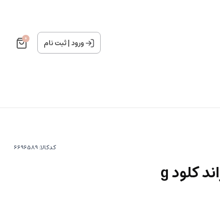
0
ورود
|
ثبت نام
کدکالا:
د کلود g