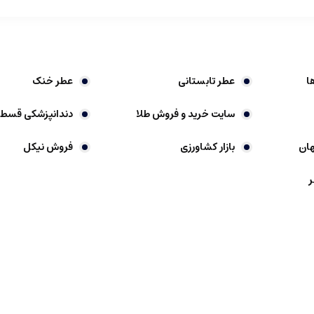
رند.
وی پوست باقی می ماند و پخش بوی آن ها نیز بیشتر است.
ا در دنیای امروز می باشند.
ا
عطر تابستانی
عطر خنک
نی مدت آنها است که حتی پس از چندین ساعت رایحه خود را حفظ می کنند.
سایت خرید و فروش طلا
دندانپزشکی قسط
فاوتی دارند، که باعث می شود در محیط های مختلف باقی بمانند و اثرگذار باشند
ان
بازار کشاورزی
فروش نیکل
بالا و غنای رایحه، عموما قیمت مناسبی دارند و با هزینه ای کم می توانند مد
ر
لخ، خنک و مرکباتی وجود دارد که بر اساس سلیقه قابل انتخاب هستند.
ین موجود هستند و می توان با تنوع بالا و قیمت های مناسب آن ها را تهیه کرد.
رندهای مختلف.
ای مناسب تر و تخفیف های ویژه می شود.