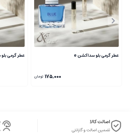
پراکندگی
:
زیاد، مناسب برای حضور در جمع های دوستانه، دوستانه و 
مناسبت
:
روزانه، فصول سرد و معتدل، و مخصوص شب های خاص
عطر آریانا گراند کلود، رایحه ای لطیف، گرم و پر از احساس رویاپردازی اس
راحتی می تواند حس اعتماد به نفس و جذابیت را در اطرافیان القا کند.
عطر گرمی بلو سداکشن e
عطر گرمی بلو 
عطر گرمی چیست
175,000
تومان
عطرها یکی از قدیمی ترین و محبوب ترین وسایل آرایشی و بهداشتی در ج
تقسیم می شوند، اما یکی از محبوب ترین نوع آن ها، عطر گرمی یا اسانس گ
عطر گرمی که به آن اسانس گرمی هم گفته می شود، نوعی عطر است که با 
ماندگاری و پخش بوی بسیار بیشتری نسبت به عطرهای خالص تر و ارزان تر د
اصالت کالا
پ
تفاوت های عطر گرمی با دیگر انواع عطر را بررسی می کنیم.
تضمین اصالت و گارانتی
ش