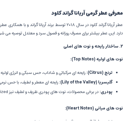
معرفی عطر گرمی آریانا گراند کلود
عطر آریانا گراند کلود در سال 2018 توسط برند 
دارد. این عطر بیشتر برای مصرف روزانه و فصول سرد و معتدل توصیه می 
۲
.
ساختار رایحه و نوت های اصلی
نوت های اولیه
(Top Notes):
ترنج
(Citrus):
رایحه ای مرکباتی و شاداب، حس سبکی و انرژی اولیه 
گلیسریا
(Lily of the Valley):
رایحه ای معطر و لطیف، با حس نرمی 
پودری
:
در برخی محصولات، نوت های پودری ظریف و لطیف نیز emphasized می شود که حس نرمی و لطافت اولیه را تقویت می کند.
نوت های میانی
(Heart Notes):
لیلیوم
(Lily):
رایحه ای گل فام، ظریف و لطیف که حس بی نظیر و رویا
پانکاکت
(Pink Peony):
رایحه ای گلی، زنانه، و خوشبو که حس آبزی 