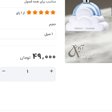
مناسب برای همه فصول
از
1
رای
حجم
49,000
تومان