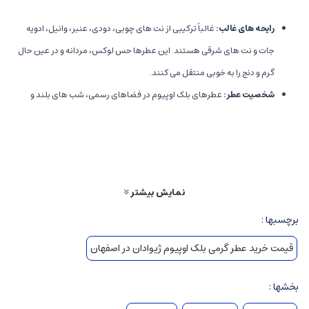
رایحه های غالب
:
غالباً ترکیبی از نت های چوبی، دودی، عنبر، وانیل، ادویه
جات و نت های شرقی هستند. این عطرها حس لوکس، مردانه و در عین حال
گرم و دنج را به خوبی منتقل می کنند.
شخصیت عطر
:
عطرهای بلک اوپیوم در فضاهای رسمی، شب های بلند و
فصول سرد بسیار کاربرد دارند و شخصیت اعتماد به نفس، جذابیت و مرموز
بودن را القا می کنند.
مناسبت ها
:
شب های خاص، مجالس، مهمانی های رسمی و روزهای سرد
فصل های پاییز و زمستان.
نمایش بیشتر
نت های رایحه و ساختار عطرهای گرم بلک اوپیوم
برچسبها :
قیمت خرید عطر گرمی بلک اوپیوم ژیوادان در اصفهان
نت های اولیه
:
معمولاً شامل ادویه ها مانند فلفل سیاه، دارچین، و مرکبات
تیره برای ایجاد حس هیجان و گرما.
بخشها :
نت های میانی
:
غنی ترین بخش، همواراً شامل روایحی چون دانه های قهوه،