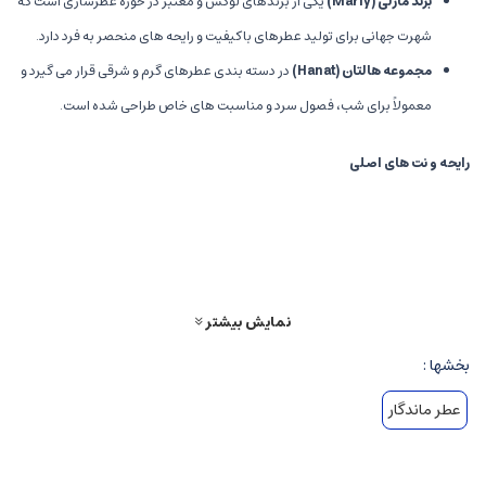
برند مارلی
(Marly)
یکی از برندهای لوکس و معتبر در حوزه عطرسازی است که
شهرت جهانی برای تولید عطرهای باکیفیت و رایحه های منحصر به فرد دارد.
مجموعه هالتان
(Hanat)
در دسته بندی عطرهای گرم و شرقی قرار می گیرد و
معمولاً برای شب، فصول سرد و مناسبت های خاص طراحی شده است.
رایحه و نت های اصلی
عطرهای مارلی هالتان معمولاً ترکیبی غنی، شرقی و گلی دارند؛ رایحه ای گرم،
جذاب و دلفریب که مناسب مناسبت های خاص و شب ها است.
نت های غالب شامل موارد زیر است:
نت های اولیه
:
ادویه ها، مرکبات، و نت های چوبی، که حس گرما و
نمایش بیشتر
شادابی را به عطر می بخشند.
بخشها :
نت های میانی
:
گل های گران بها، وانیل، هلو، و بعضاً مواد دودی مانند
عطر ماندگار
تنباکو یا عود.
نت های پایه
:
سدر، چوب صندل، عنبر، مشکوک و البته وانیل، که بر
دوام و ماندگاری عطر تأثیر زیادی دارند و حس دنج و لوکس به آن می