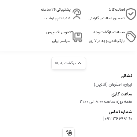
اصالت کالا
پشتیبانی 24 ساعته
تضمین اصالت و گارانتی
شنبه تا چهارشنبه
عطر گرمی چیست
عطرها یکی از قدیمی ترین و محبوب ترین وسایل آرایشی و بهداشتی در جهان هستند
ضمانت بازگشت وجه
تحویل اکسپرس
که نقش مهمی در نشان دادن شخصیت، افزایش اعتماد به نفس و بهره مندی از رایحه
بازگرداندن وجه در ۷ روز
سراسر ایران
های مختلف دارند. عطرها عموما به دسته های متنوعی تقسیم می شوند، اما یکی از
محبوب ترین نوع آن ها، عطر گرمی یا اسانس گرمی است که ویژگی های خاص خود را
دارد.
برگشت به بالا
عطر گرمی که به آن اسانس گرمی هم گفته می شود، نوعی عطر است که با غلظت
نشانی
بالایی از اسانس های عطری ساخته شده است. این نوع عطرها عموما غلظت حدود
ایران، اصفهان (آنلاین)
پانزده تا سی درصد اسانس در ترکیب خود دارند، که باعث می شود ماندگاری و پخش
ساعت کاری
بوی بسیار بیشتری نسبت به عطرهای خالص تر و ارزان تر داشته باشند.
همه روزه ساعت 8:00 الی 21:00
تفاوت های عطر گرمی با دیگر انواع عطر را بررسی می کنیم.
شماره تماس
عطرهای خالص تر و ارزان تر مانند ادکلن ها، عموما غلظت اسانس کمتری دارند.
|
09336499210
عطرهای گرمی رایحه ای قوی، ماندگار و غنی دارند که مدت زمان بیشتری روی پوست
باقی می ماند و پخش بوی آن ها نیز بیشتر است.