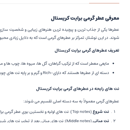
معرفی عطر گرمی برایت کریستال
عطرها یکی از جذاب ترین و پیچیده ترین هنرهای زیبایی و شخصیت سازی ه
شوند. در این نوشتار، تمرکز بر عطرهای گرمی است که به دلایل زیادی محبوبی
تعریف عطرهای گرمی برایت کریستال
مایعی معطر است که از ترکیب گیاهان، گل ها، میوه ها، چوب ها و مو
دسته ای از عطرها هستند که دارای-Rich و گرم و بر پایه نت های چوبی، ادویه ای، شرقی، و دودی ساخته می شوند. این عطرها حس گرما، شادی، جذابیت و غنای رایحه را منتقل می کنند و معمولاً برای فصول سرد مناسب ترند.
نت های رایحه در عطرهای گرمی برایت کریستال
عطرهای گرمی معمولاً به سه دسته اصلی تقسیم می شوند:
نت شروع
(Top notes): نت های اولیه و نخستین بوی عطر گرمی برایت کریستال که بلافاصله پس از اسپری احساس می شود، معمولاً میوه ای و سبز هستند.
نت میانی
(Middle notes): نت های میانی بعد از تبخیر نت های شروع ظاهر می شوند، معمولاً شامل گل ها و ادویه ها می شوند.