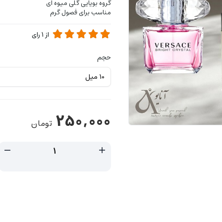
گروه بویایی گلی میوه ای
مناسب برای فصول گرم
از
1
رای
حجم
250,000
تومان