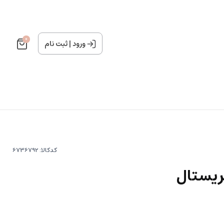
0
ورود
|
ثبت نام
کدکالا:
ریستال