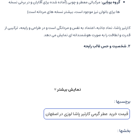
گروه بویایی
:
مرکباتی معطر و چوبی (آماده شده برای آقایان و در برخی نسخه
ها برای بانوان نیز موجود است، بیشتر نسخه های مردانه است)
کارتیر پاشا، نماد جاذبه، اعتماد به نفس و مردانگی است و در طراحی و رایحه، ترکیبی از
قدرت و لطافت را به صورت هوشمندانه ای نمایش می دهد.
۲
.
شخصیت و حس غالب رایحه
شخصیت
:
کارتیر پاشا عطری است قدرتمند، کلاسیک و در عین حال مدرن.
این عطر نماد مردانی است که در عین قدرت، ظرافت و اعتماد به نفس دارند، و
در جمع بدرخشند. ترکیبی از نت های معطر، تند و چوبی، حس مردانگی، اقتدار
و جذابیت را در فرد تقویت می کند.
نمایش بیشتر
حس و حال
:
رایحه ای مرموز، کلاسیک و در عین حال مدرن که مناسب برای
برچسبها :
فضاهای رسمی، شب ها و مراسم خاص است. حالتی از اعتماد به نفس،
قیمت خرید عطر گرمی کارتیر پاشا لوزی در اصفهان
هیجان، و قدرت در کنار لطافت و حرارت دارد.
بخشها :
۳
.
نت های رایحه و ساختار آن