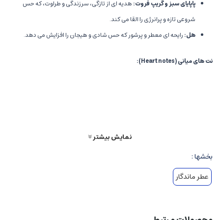
پاپایای سبز و گریپ فروت
:
هدیه ای از تازگی، سرزندگی و طراوت، که حس
شروعی تازه و پرانرژی را القا می کند.
هل
:
رایحه ای معطر و پرشور که حس شادی و هیجان را افزایش می دهد.
نت های میانی
(Heart notes):
گل یاسمین و ماندارین
:
ترکیبی شاداب، شیرین و گل گلی که زنانگی، ظرافت و
جذابیت را نمایان می کند.
شکوفه های مختلف
:
حسی لطیف، پیچیده و پرخنده که بیانگر روح آزاد و
پرهیجان است.
نمایش بیشتر
نت های پایه
(Base notes):
بخشها :
هل، عنبر و چوب های نرم
:
رایحه ای گرم، غنی و ماندگار که طولانی مدت اثر
عطر ماندگار
می گذارد و حس استواری و اعتماد به نفس را تقویت می کند.
وانیل و ترنجبین
:
درخشش نهایی و حس شیرین و دلپذیر، که به رایحه گرما،
محصولات مرتبط