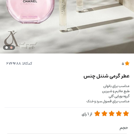
کدکالا:
5
عطر گرمی شننل چنس
مناسب برای بانوان
طبع ملایم و شیرین
گروه بویایی گلی
مناسب برای فصول سرد و خنک
از
1
رای
حجم