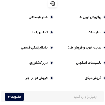
مناسب برای روزهای سرد سال
پرفروش ترین ها
عطر تابستانی
معایب
:
ممکن است برای افراد ترجیح دهنده ی رایحه های ملایم یا گلی مناسب نباشد
عطر خنک
تماس با ما
در فضاهای گرم، ممکن است رایحه قوی و تند خیلی احساس شود
رایحه کمی قدیمی تر، بیشتر مناسب همراهان سنتی است
سایت خرید و فروش طلا
دندانپزشکی قسطی
کارون پوران هوم
یک عطر مردانه اقتصادی، با روایح تند و چوبی و رایحه ای قدرتمند
است که حس مردانگی و اعتماد به نفس را برمی انگیزد. این عطر برای مردانی که به
تاسیسات اصفهان
بازار کشاورزی
دنبال رایحه ای قوی، ماندگار و مناسب فصل های سرد هستند، گزینه ای مناسب و
مقرون به صرفه است.
فروش نیکل
فروش انواع اجر
عطر گرمی چیست
عضویت
عطرها یکی از قدیمی ترین و محبوب ترین وسایل آرایشی و بهداشتی در جهان هستند
که نقش مهمی در نشان دادن شخصیت، افزایش اعتماد به نفس و بهره مندی از رایحه