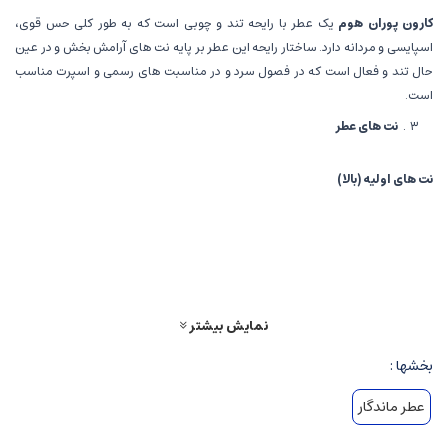
کارون پوران هوم
یک عطر با رایحه تند و چوبی است که به طور کلی حس قوی،
اسپایسی و مردانه دارد. ساختار رایحه این عطر بر پایه نت های آرامش بخش و در عین
حال تند و فعال است که در فصول سرد و در مناسبت های رسمی و اسپرت مناسب
است.
نت های عطر
نت های اولیه (بالا)
رایحه های مرکبات و فلفل سیاه
:
حس تیز، زنده و پرانرژی اولیه را ایجاد می
کنند. در این مرحله، رایحه ای تند و کمی ترش و تندی فلفل احساس می شود که
هوشیاری و فعالیت را تقویت می کند.
نمایش بیشتر
نت های میانی
بخشها :
نت های گلی و چوبی
:
یاس، رز یا مریم گلی در این مرحله ظاهر می شوند که
عطر ماندگار
حس لطافت، مردانگی و تعادل را به عطر می بخشند.
ادویه جات
:
مانند دارچین و زنجبیل که حس اسپایسی و قدرتمند را ادامه می