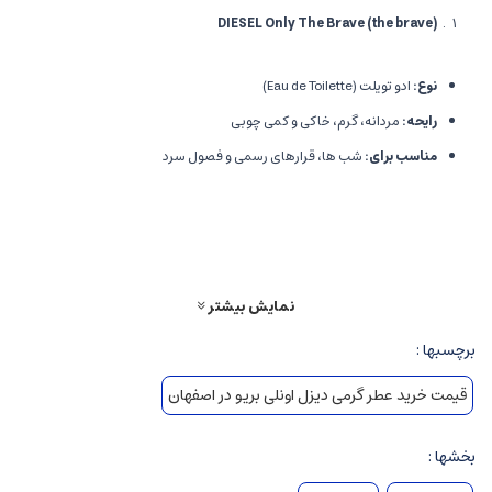
DIESEL Only The Brave (the brave)
نوع
:
ادو تویلت (Eau de Toilette)
رایحه
:
مردانه، گرم، خاکی و کمی چوبی
مناسب برای
:
شب ها، قرارهای رسمی و فصول سرد
ویژگی ها
:
رایحه تند، قوی و مردانه، نماد قدرت و اعتماد به نفس
DIESEL Bad
نمایش بیشتر
نوع
:
ادو تویلت
رایحه
:
تند، گرم، چوبی و کمی عطرانه
برچسبها :
مناسب برای
:
شب و فصول سرد، انرژی بخشی و جسارت
قیمت خرید عطر گرمی دیزل اونلی بریو در اصفهان
ویژگی ها
:
بوی تند و تأثیرگذار، مناسب فردی با اعتماد به نفس بالا
بخشها :
DIESEL Only The Brave Tattoo