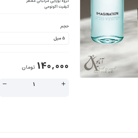
گروه بویایی مرکباتی معطر
کیفیت اکونومی
حجم
140,000
تومان