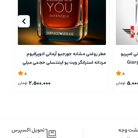
 و قدرت را در خود جای داده.
ی امپریو
عطر روغنی مشابه جورجیو آرمانی ادوپرفیوم
عطر 
Giorgio Arman
مردانه استرانگر ویت یو اینتنسلی حجمی میلی
آرما
Emp
5
5
2,500,000
5,00
تومان
تومان
، و مناسب برای کسانی است که دوست دارند متفاوت ظاهر شوند و در جمع
گشت وجه
تحویل اکسپرس