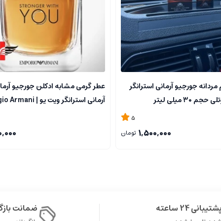
ه نفس بالا. رایحه ای مرکب از عناصر گلی، چوبی و مرکبات است که ترکیبی از خلاقیت
اد به نفس را در او تقویت می نماید.
مردانه جورجیو آرمانی استرانگر
عطر گرمی مشابه ادکلن جورجیو آرمان
 ۳۰ میلی لیتر
آرمانی استرانگر ویت یو | i
orio Armani Stronger With You
5
.
0,000
1,500,000
تومان
فصل های سرد.
ادی، اعتماد و قدرت را در هر فردی برمی انگیزد. رایحه ای مردانه، چند لایه
شتیبانی 24 ساعته
ضمانت باز