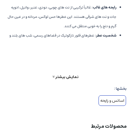
رایحه های غالب
:
غالباً ترکیبی از نت های چوبی، دودی، عنبر، وانیل، ادویه
جات و نت های شرقی هستند. این عطرها حس لوکس، مردانه و در عین حال
گرم و دنج را به خوبی منتقل می کنند.
شخصیت عطر
:
عطرهای فلور نارکوتیک در فضاهای رسمی، شب های بلند و
فصول سرد بسیار کاربرد دارند و شخصیت اعتماد به نفس، جذابیت و مرموز
بودن را القا می کنند.
مناسبت ها
:
شب های خاص، مجالس، مهمانی های رسمی و روزهای سرد
فصل های پاییز و زمستان.
نمایش بیشتر
نت های رایحه و ساختار عطرهای گرم فلور نارکوتیک
بخشها :
اسانس و رایحه
نت های اولیه
:
معمولاً شامل ادویه ها مانند فلفل سیاه، دارچین، و مرکبات
تیره برای ایجاد حس هیجان و گرما.
نت های میانی
:
غنی ترین بخش، همواراً شامل روایحی چون دانه های قهوه،
محصولات مرتبط