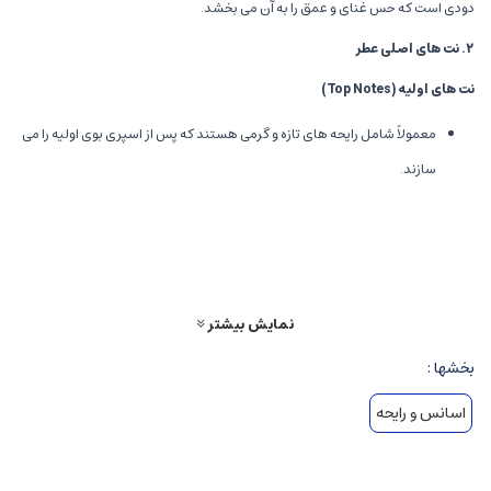
دودی است که حس غنای و عمق را به آن می بخشد.
۲
.
نت های اصلی عطر
نت های اولیه
(Top Notes)
معمولاً شامل رایحه های تازه و گرمی هستند که پس از اسپری بوی اولیه را می
سازند.
ممکن است شامل مرکبات، ادویه جات تند و خنک باشد که حس انرژی و
جذابیت اولیه را القا می کنند.
نت های میانی
(Middle Notes)
نمایش بیشتر
شامل رایحه هایی مانند چوب، تنباکو، مشک و برخی ادویه ها است.
بخشها :
این نت ها شخصیت عطر را مشخص می کند و حس غنای رایحه را تقویت می
اسانس و رایحه
کند.
نت های پایه
(Base Notes)