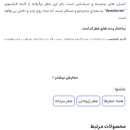
انسان های برجسته و سرشناس است. نام این عطر برگرفته از کلمه فرانسوی
"Aventurier"
به معنای ماجراجو و مسافر است، که نماد روح بلند و تلاش بی وقفه
است.
ساختار و نت های عطر کدامند.
کرید اونتوس
با ساختاری چندلایه و متعادل، حس قدرت، اعتماد به نفس و استقامت
را القا می کند. در ادامه، نت های اصلی آن آورده شده است.
نت های اولیه
(Top Notes)
انگیزه و تازگی،
شروعی زنده و پرانرژی با رایحه های مرکبات مثل پرتقال، سیب سبز و
آناناس، که حس سرزندگی و جذابیت را فراهم می آورند.
نمایش بیشتر
حس خنکی،
نت های فلفلی و سبزیجاتی مانند سیترونلا و سیب سبز، حس طراوت و
بخشها :
درخشش مثبت را برمی انگیزند.
همه عطرها
عطر ژیوادان
عطر مردانه
نت های میانی
(Heart Notes)
عطرهای گلدار و چوبی،
مخلوطی متعادل از یاسمن، رز، و نعناع هندی، که غنای رایحه
و حس لوکس بودن را ایجاد می کنند.
محصولات مرتبط