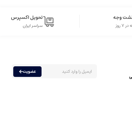
گشت وجه
تحویل اکسپرس
۷ روز
سراسر ایران
عضویت
ی
ه مندی از رایحه های مختلف دارند. عطرها عموما به دسته های متنوعی