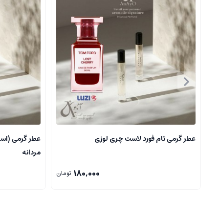
تنباکو
ادویه ها که حس گرما و عمق دارند مانند دارچین و میخک
نت های میانی
(Heart Notes):
گل ها مثل یاسمین، رز، زعفران
ادویه جات ملایم تر
نت های اولیه
(Top Notes):
مرکبات، نت های سبز و تیز
معطرات سبز و خنک
عطر گرمی تام فورد لاست چری لوزی
عطر گرمی (اسا
مردانه
۲.۳
.
منظور از حس در عطر گرمی جیوانچی جنتلمن
180,000
تومان
این حس غالبا از ترکیبات غلیظ، گرم و جوی از طریق نت های پایه حاصل می
۳
.
نمونه های رایج عطر گرمی جیوانچی جنتلمن