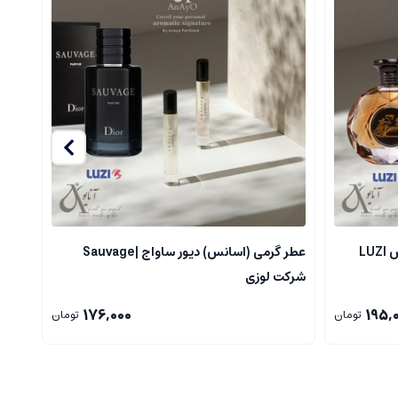
LU
عطر گرمی (اسانس) دیور ساواج |Sauvage
عطر گ
شرکت لوزی
176,000
195,
تومان
تومان