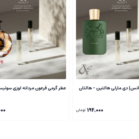
نس) دی مارلی هالتین – هالتان
عطر گرمی فرعون مردانه لوزی سوئیس ZI
000
194,000
تومان
 شود که احساس دلنشین و جسمی مورد نیاز را ایجاد می کنند.