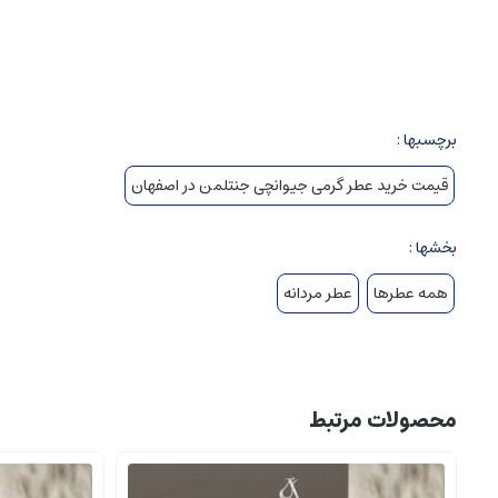
ادوکلن (Eau de Parfum): ۱۵-۲۰٪ اسانس
ادوتویلت (Eau de Toilette): ۵-۱۵٪ اسانس
ادکلن (Eau de Cologne): ۳-۵٪ اسانس
اسپری ها و رول ها: کمترین غلظت
برچسبها :
قیمت خرید عطر گرمی جیوانچی جنتلمن در اصفهان
۲
.
عطرهای گرمی
کدامند.
بخشها :
۲.۱
.
تعریف و ویژگی ها
همه عطرها
عطر مردانه
عطر گرمی جیوانچی جنتلمن، رایحه هایی هستند که حس راحتی، گرما، دلگرمی 
۲.۲
.
ترکیبات رایحه های عطر گرمی جیوانچی جنتلمن
نت های پایه
(Base Notes):
محصولات مرتبط
چوب ها: چوب نرمی، سدر، عود، سرو
مشک و عنبر