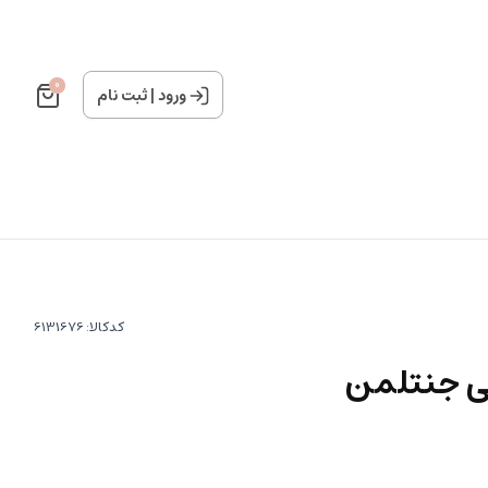
0
ورود
|
ثبت نام
کدکالا:
ی جنتلمن