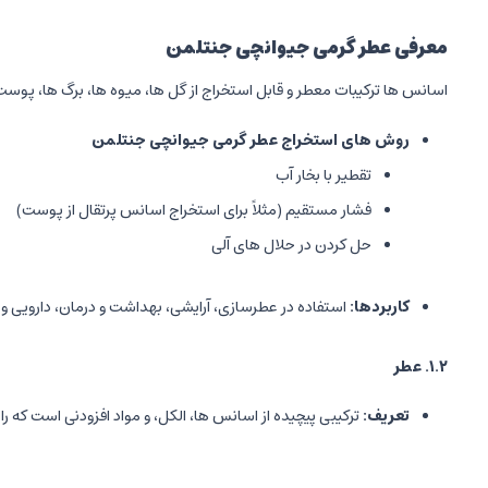
معرفی عطر گرمی جیوانچی جنتلمن
اسانس ها ترکیبات معطر و قابل استخراج از گل ها، میوه ها، برگ ها، پو
روش های استخراج عطر گرمی جیوانچی جنتلمن
تقطیر با بخار آب
فشار مستقیم (مثلاً برای استخراج اسانس پرتقال از پوست)
حل کردن در حلال های آلی
کاربردها
:
استفاده در عطرسازی، آرایشی، بهداشت و درمان، دارویی و 
۱.۲
.
عطر
تعریف
:
ترکیبی پیچیده از اسانس ها، الکل، و مواد افزودنی است که ر
درصد اسانس
:
عطرها معمولاً بر اساس غلظت اسانس به چند دست
عطر (Parfum): ۲۰-۳۰٪ اسانس