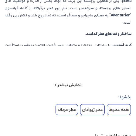
Botti)
، یکی از عطاران برجسته این برند، که الهام بخش از قدرت و موفقیت های
انسان های برجسته و سرشناس است. نام این عطر برگرفته از کلمه فرانسوی
"Aventurier"
به معنای ماجراجو و مسافر است، که نماد روح بلند و تلاش بی وقفه
است.
ساختار و نت های عطر کدامند.
کرید اونتوس
با ساختاری چندلایه و متعادل، حس قدرت، اعتماد به نفس و استقامت
را القا می کند. در ادامه، نت های اصلی آن آورده شده است.
نت های اولیه
(Top Notes)
انگیزه و تازگی،
شروعی زنده و پرانرژی با رایحه های مرکبات مثل پرتقال، سیب سبز و
آناناس، که حس سرزندگی و جذابیت را فراهم می آورند.
نمایش بیشتر
حس خنکی،
نت های فلفلی و سبزیجاتی مانند سیترونلا و سیب سبز، حس طراوت و
بخشها :
درخشش مثبت را برمی انگیزند.
همه عطرها
عطر ژیوادان
عطر مردانه
نت های میانی
(Heart Notes)
عطرهای گلدار و چوبی،
مخلوطی متعادل از یاسمن، رز، و نعناع هندی، که غنای رایحه
و حس لوکس بودن را ایجاد می کنند.