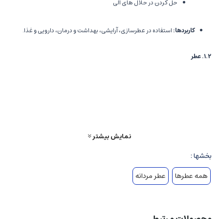
حل کردن در حلال های آلی
کاربردها
:
استفاده در عطرسازی، آرایشی، بهداشت و درمان، دارویی و غذا.
۱.۲
.
عطر
تعریف
:
ترکیبی پیچیده از اسانس ها، الکل، و مواد افزودنی است که رایحه ای
مخصوص و منحصر به فرد دارد.
درصد اسانس
:
عطرها معمولاً بر اساس غلظت اسانس به چند دسته تقسیم
می شوند:
نمایش بیشتر
عطر (Parfum): ۲۰-۳۰٪ اسانس
ادوکلن (Eau de Parfum): ۱۵-۲۰٪ اسانس
بخشها :
ادوتویلت (Eau de Toilette): ۵-۱۵٪ اسانس
همه عطرها
عطر مردانه
ادکلن (Eau de Cologne): ۳-۵٪ اسانس
اسپری ها و رول ها: کمترین غلظت
محصولات مرتبط