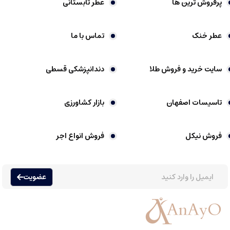
پرفروش ترین ها
عطر تابستانی
عطرهای گرمی بهتر است در جای خنک، تاریک و خشک نگهداری شوند.
عطر خنک
تماس با ما
مقدار کم کافی است، چون غلظت بالا قدرت ماندگاری زیادی دارد.
بهتر است بر روی نقاطی که نبض دارند زده شود؛ مثل مچ دست، گردن، پشت
سایت خرید و فروش طلا
دندانپزشکی قسطی
گوش ها.
تاسیسات اصفهان
بازار کشاورزی
عطر گرمی چیست
فروش نیکل
فروش انواع اجر
عطرها یکی از قدیمی ترین و محبوب ترین وسایل آرایشی و بهداشتی در جهان هستند
که نقش مهمی در نشان دادن شخصیت، افزایش اعتماد به نفس و بهره مندی از رایحه
های مختلف دارند. عطرها عموما به دسته های متنوعی تقسیم می شوند، اما یکی از
عضویت
محبوب ترین نوع آن ها، عطر گرمی یا اسانس گرمی است که ویژگی های خاص خود را
دارد.
عطر گرمی که به آن اسانس گرمی هم گفته می شود، نوعی عطر است که با غلظت
بالایی از اسانس های عطری ساخته شده است. این نوع عطرها عموما غلظت حدود