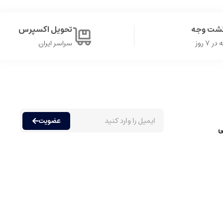
گشت وجه
تحویل اکسپرس
۷ روز
سراسر ایران
عضویت
ی
ه مندی از رایحه های مختلف دارند. عطرها عموما به دسته های متنوعی