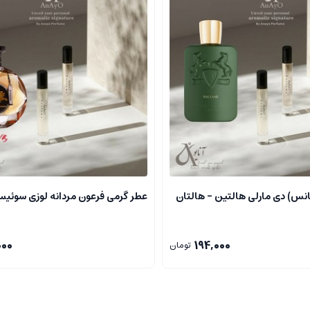
نس) دی مارلی هالتین – هالتان
عطر گرمی فرعون مردانه لوزی سوئیس ZI
000
194,000
تومان
 شود که احساس دلنشین و جسمی مورد نیاز را ایجاد می کنند.