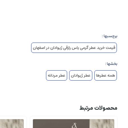
ادوکلن (Eau de Parfum): ۱۵-۲۰٪ اسانس
ادوتویلت (Eau de Toilette): ۵-۱۵٪ اسانس
ادکلن (Eau de Cologne): ۳-۵٪ اسانس
اسپری ها و رول ها: کمترین غلظت
برچسبها :
قیمت خرید عطر گرمی یاس رازقی ژیوادان در اصفهان
۲
.
عطرهای گرمی
کدامند.
بخشها :
۲.۱
.
تعریف و ویژگی ها
همه عطرها
عطر ژیوادان
عطر مردانه
عطر گرمی یاس رازقی، رایحه هایی هستند که حس راحتی، گرما، دلگرمی و اغل
۲.۲
.
ترکیبات رایحه های عطر گرمی یاس رازقی
نت های پایه
(Base Notes):
محصولات مرتبط
چوب ها: چوب نرمی، سدر، عود، سرو
مشک و عنبر