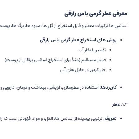
معرفی عطر گرمی یاس رازقی
اسانس ها ترکیبات معطر و قابل استخراج از گل ها، میوه ها، برگ ها، پو
روش های استخراج عطر گرمی یاس رازقی
تقطیر با بخار آب
فشار مستقیم (مثلاً برای استخراج اسانس پرتقال از پوست)
حل کردن در حلال های آلی
کاربردها
:
استفاده در عطرسازی، آرایشی، بهداشت و درمان، دارویی و 
۱.۲
.
عطر
تعریف
:
ترکیبی پیچیده از اسانس ها، الکل، و مواد افزودنی است که ر
درصد اسانس
:
عطرها معمولاً بر اساس غلظت اسانس به چند دست
عطر (Parfum): ۲۰-۳۰٪ اسانس