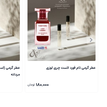
تنباکو
ادویه ها که حس گرما و عمق دارند مانند دارچین و میخک
نت های میانی
(Heart Notes):
گل ها مثل یاسمین، رز، زعفران
ادویه جات ملایم تر
نت های اولیه
(Top Notes):
مرکبات، نت های سبز و تیز
معطرات سبز و خنک
عطر گرمی تام فورد لاست چری لوزی
عطر گرمی (اسا
مردانه
۲.۳
.
منظور از حس در عطر گرمی یاس رازقی
180,000
تومان
این حس غالبا از ترکیبات غلیظ، گرم و جوی از طریق نت های پایه حاصل می
۳
.
نمونه های رایج عطر گرمی یاس رازقی