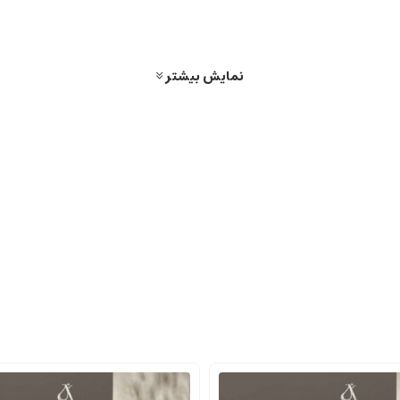
نمایش بیشتر
ب حس دعوت کننده را القا می کنند. این نوع عطرها عموماً رایحه های غلیظ تر، س