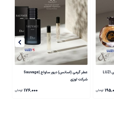
LU
عطر گرمی (اسانس) دیور ساواج |Sauvage
عطر گ
شرکت لوزی
176,000
195,
تومان
تومان