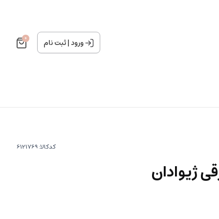
0
ورود
|
ثبت نام
کدکالا:
ی ژیوادان