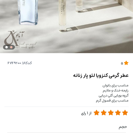
کدکالا:
5
عطر گرمی کنزویا لئو پار زنانه
مناسب برای بانوان
رایحه خنک و ملایم
گروه بویایی گلی دریایی
مناسب برای فصول گرم
از
1
رای
حجم