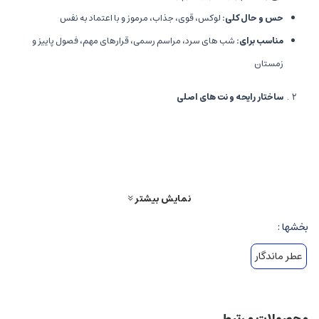
حس و حال کلی
:
لوکس، قوی، جذاب، مرموز و با اعتماد به نفس
مناسب برای
:
شب های سرد، مراسم رسمی، قرارهای مهم، فصول پاییز و
زمستان
ساختار رایحه و نت های اصلی
نت های اولیه
:
معمولاً شامل نت های مرکباتی مانند لیمو و گریپ فروت یا
میوه های تازه است که شروعی زنده، پرانرژی و محرک دارد، باعث جلب توجه در
نگاه اول می شود.
نمایش بیشتر
نت های میانی
:
ترکیبی از نت های شکوفه ها، ادویه جات گرم مانند هل،
بخشها :
زعفران و دارچین، که حس غنای، جذابیت و عمق بیشتری به عطر می بخشد و
احساس لوکس بودن را القا می کند.
عطر ماندگار
نت های پایه
:
عناصر چوبی مثل چوب سدر، عنبر، مشک و روکشی دودی، با
ماندگاری بالا، حس قدرت، دلربایی و پایداری عطر را تضمین می کنند.
محصولات مرتبط