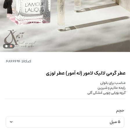
کدکالا:
عطر گرمی لالیک لامور (له آمور) عطر لوزی
مناسب برای بانوان
رایحه ملایم و شیرین
گروه بویایی چوبی مُشکی گلی
حجم