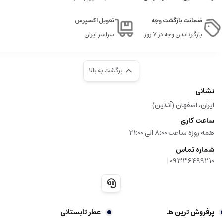
رایحه ای زنانه، لطیف، گل وبوته و میوه ای
ضمانت بازگشت وجه
تحویل اکسپرس
حس جذابیت، آرامش و محبت
بازگرداندن وجه در ۷ روز
سراسر ایران
پایداری متوسط تا بالا، مناسب برای فصول بهار، تابستان و شب های خاص
برای استفاده روزمره و موقعیت های عاشقانه و رومانتیک بسیار ایده آل است
برگشت به بالا
احساساتی که این عطر منتقل می کند
نشانی
ایران، اصفهان (آنلاین)
لالیک لامور
بر احساس عشق، لطافت و آرامش تمرکز دارد، و حس ظرافت، جذابیت و
اعتماد به نفس را به فرد می دهد. رایحه ای آرامش بخش، فریبنده و گرم، که احساس
ساعت کاری
محبت و محبت آمیزی را در فرد تقویت می کند.
همه روزه ساعت 8:00 الی 21:00
مناسب ترین زمان و مکان ها
شماره تماس
|
09336499210
فصول بهار و تابستان، و برای روزهای آرام و رومانتیک
مناسبت های عاشقانه، قرارهای خصوصی، ملاقات های شامگاهی
فضاهای داخلی، فضاهای نیمه رسمی و دوستانه
پرفروش ترین ها
عطر تابستانی