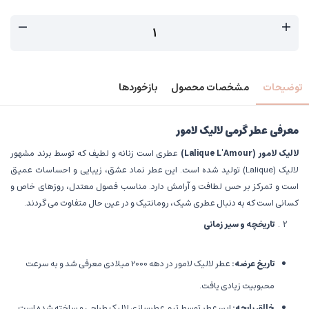
توضیحات
مشخصات محصول
بازخوردها
معرفی عطر گرمی لالیک لامور
لالیک لامور
(Lalique L'Amour)
عطری است زنانه و لطیف که توسط برند مشهور
لالیک (Lalique) تولید شده است. این عطر نماد عشق، زیبایی و احساسات عمیق
است و تمرکز بر حس لطافت و آرامش دارد. مناسب فصول معتدل، روزهای خاص و
کسانی است که به دنبال عطری شیک، رومانتیک و در عین حال متفاوت می گردند.
تاریخچه و سیر زمانی
تاریخ عرضه
:
عطر لالیک لامور در دهه 2000 میلادی معرفی شد و به سرعت
محبوبیت زیادی یافت.
خالق رایحه
:
این عطر توسط تیم عطرسازی لالیک طراحی و ساخته شده است