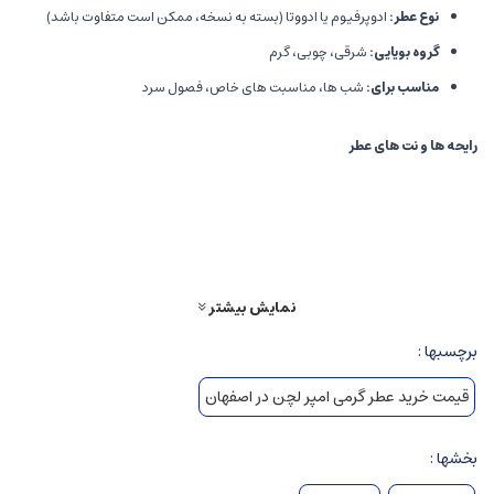
نوع عطر
:
ادوپرفیوم یا ادووتا (بسته به نسخه، ممکن است متفاوت باشد)
گروه بویایی
:
شرقی، چوبی، گرم
مناسب برای
:
شب ها، مناسبت های خاص، فصول سرد
رایحه ها و نت های عطر
نت های اولیه (سایه رو)
:
شکوفه ها و مرکباتی مثل لیمو و پرتقال تلخ
ادویه های گرم و تند، مانند دارچین و میخک
نمایش بیشتر
نت های میانی ( قلب )
:
برچسبها :
روایح چوبی قوی
قیمت خرید عطر گرمی امپر لچن در اصفهان
نت هایی از عنبر و وانیل
عناصر شرقی و دودی
بخشها :