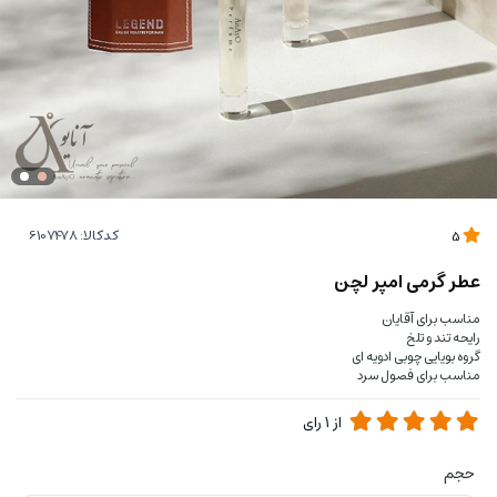
کدکالا:
5
عطر گرمی امپر لچن
مناسب برای آقایان
رایحه تند و تلخ
گروه بویایی چوبی ادویه ای
مناسب برای فصول سرد
از
1
رای
حجم