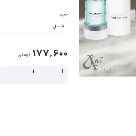
حجم
177,600
تومان