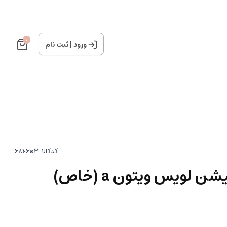
0
ورود
|
ثبت نام
کدکالا:
لویس ویتون a (خاص)