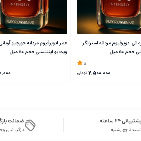
اد به نفس را در او تقویت می نماید.
انی ادوپرفیوم مردانه استرانگر
عطر ادوپرفیوم مردانه جورجیو آرمانی 
حجم ۵۰ میل
ویت یو اینتنسلی حجم ۵۰ میل
5
.
0,000
2,500,000
تومان
فصل های سرد.
ادی، اعتماد و قدرت را در هر فردی برمی انگیزد. رایحه ای مردانه، چند لایه
شتیبانی 24 ساعته
ضمانت باز
نبه تا چهارشنبه
بازگرداندن وجه در 