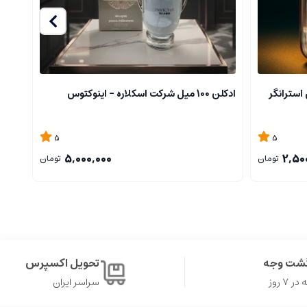
استرانگر
ادکلن 100 میل شرکت اسکلاره - اینوکتوس
شرکت 
5
5
5,000,000
2,50
تومان
تومان
، و مناسب برای کسانی است که دوست دارند متفاوت ظاهر شوند و در جمع
گشت وجه
تحویل اکسپرس
۷ روز
سراسر ایران