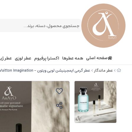
صفحه اصلی
همه عطرها
اکسترا پرفیوم
عطر لوزی
عطر ژیو
عطر ماندگار
عطر گرمی ایمجینیشن لویی ویتون - Louis Vuitton Imagination (جیوادان)