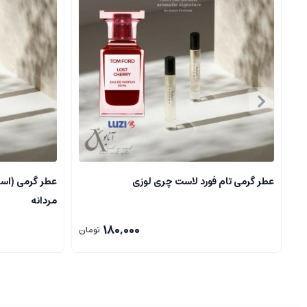
لویی ویتون ایمیجینیشن
عطری است با احساسات نوآورانه، آزاد و اعتماد ب
حس هیجان، آزادی و تخیل.
مناسب برای شب ها، رویدادهای خاص و فصول سرد و معتدل.
بویی استثنایی که هر فردی را به سمت خودش جذب می کند و حس اعتم
ویژگی های فنی و نکات کلیدی
پایداری و ماندگاری
:
بسیار بالا، یکی از ویژگی های ممتاز این عطر.
پخش بو
:
عالی است، به راحتی اطرافیان را دچار حس کنجکاوی می کند
عطر گرمی تام فورد لاست چری لوزی
عطر گرمی (اسا
عمر مفید
:
معمولاً در لباس و پوست تا حدود ۱۲ ساعت باقی می ماند.
مردانه
مناسبتی بودن
:
ایده آل برای شب های خاص، ملاقات های مهم، و 
180,000
تومان
لویی ویتون ایمیجینیشن
عطری است خلاقانه، جذاب و لوکس که احساس آز
بدرخشند.