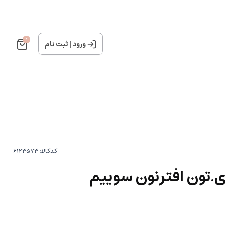
0
ورود
|
ثبت نام
کدکالا:
ی.تون افترنون سوییم