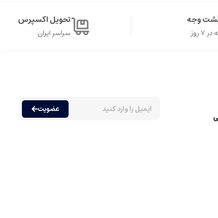
گشت وجه
تحویل اکسپرس
۷ روز
سراسر ایران
ه مندی از رایحه های مختلف دارند. عطرها عموما به دسته های متنوعی
حدود پانزده تا سی درصد اسانس در ترکیب خود دارند، که باعث می شود
عضویت
ی