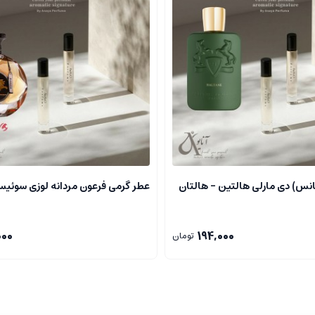
ه نفس بالا. رایحه ای مرکب از عناصر گلی، چوبی و مرکبات است که ترکیبی از خلاقیت
اد به نفس را در او تقویت می نماید.
.
نس) دی مارلی هالتین – هالتان
عطر گرمی فرعون مردانه لوزی سوئیس ZI
فصل های سرد.
000
194,000
تومان
ادی، اعتماد و قدرت را در هر فردی برمی انگیزد. رایحه ای مردانه، چند لایه