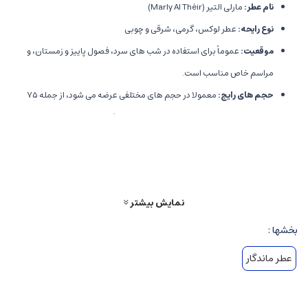
نام عطر
:
مارلی التیر (Marly Al Théir)
نوع رایحه
:
عطر لوکس، گرمی، شرقی و چوبی
موقعیت
:
عموماً برای استفاده در شب های سرد، فصول پاییز و زمستان، و
مراسم خاص مناسب است.
حجم های رایج
:
معمولا در حجم های مختلفی عرضه می شود، از جمله ۷۵
میلی لیتر و ۱۰۰ میلی لیتر، با بسته بندی های لوکس و بادوام.
نت های رایحه ای
نت های اولیه
:
شامل ادویه های گرم، مرکبات تیره، و نت های چوبی سبک، که
نمایش بیشتر
حس گرما و شادابی را آغاز می کنند.
بخشها :
نت های میانی
:
بر پایه نت های گلی، وانیلی و دودی طراحی شده اند تا حس
غنی و پیچیده عطر را شکل دهند.
عطر ماندگار
نت های پایه
:
شامل چوب سدر، چوب صندل، عنبر، وانیل، و مواد دودی مانند
عود و تنباکو، که ماندگاری بالا و حس دنج، مرموز و جذاب را تضمین می کنند.