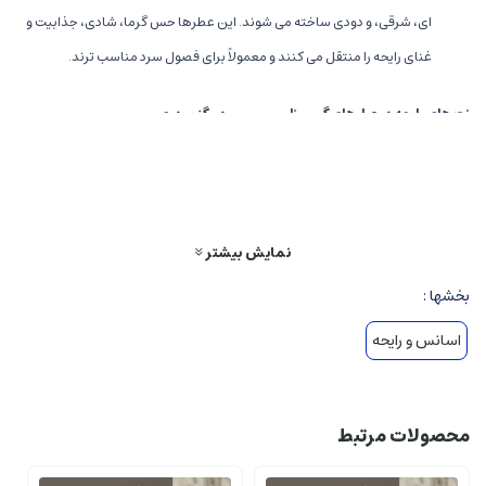
ای، شرقی، و دودی ساخته می شوند. این عطرها حس گرما، شادی، جذابیت و
غنای رایحه را منتقل می کنند و معمولاً برای فصول سرد مناسب ترند.
نت های رایحه در عطرهای گرمی نارسیسیو رودریگز پودری
عطرهای گرمی معمولاً به سه دسته اصلی تقسیم می شوند:
نت شروع
(Top notes): نت های اولیه و نخستین بوی عطر گرمی نارسیسیو
رودریگز پودری که بلافاصله پس از اسپری احساس می شود، معمولاً میوه ای و
نمایش بیشتر
سبز هستند.
نت میانی
(Middle notes): نت های میانی بعد از تبخیر نت های شروع ظاهر
بخشها :
می شوند، معمولاً شامل گل ها و ادویه ها می شوند.
اسانس و رایحه
نت پایه
(Base notes): نت های پایانی و بادوام ترین قسمت، که حس گرما و
غنا را ایجاد می کنند، مانند چوب، عنبر، مشک و دودی.
محصولات مرتبط
نمونه های محبوب عطرهای گرمی