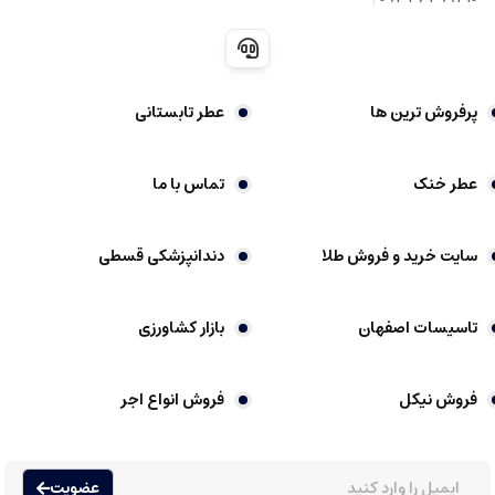
عطرهای زرجوف ناکسوس معمولا نت های چندلایه و غنی دارند، به طوری که هر بوی
اصلی در کنار نت های دیگر تقویت می شود و لازم است در فضاهای باز یا با عطرهای
مشابه استفاده شوند.
پرفروش ترین ها
عطر تابستانی
ویژگی های منحصر به فرد عطرهای زرجوف ناکسوس
عطر خنک
تماس با ما
پایدار و ماندگار
:
نت های پایه غنی و همراه با مواد نادر باعث می شود عطرها در
طول روز باقی بمانند.
سایت خرید و فروش طلا
دندانپزشکی قسطی
حس لوکس و خاص بودن
:
طراحی نت ها و مواد اولیه بسیار باکیفیت و نادر،
عطرهای زرجوف ناکسوس را از دیگر برندهای لوکس جدا می کند.
تاسیسات اصفهان
بازار کشاورزی
طراحی هنری و منحصر به فرد
:
بطری ها و بسته بندی های بسیار لوکس و
زیبا، نشان از هویت هنری برند دارند.
فروش نیکل
فروش انواع اجر
عطر گرمی چیست
عضویت