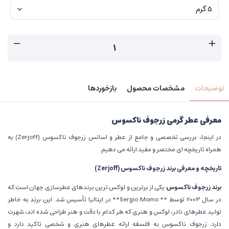
توضیحات
مشخصات محصول
بازخوردها
معرفی عطر گرمی زرجوف ناکسوس
در اینجا، بررسی تخصصی و جامع از عطر و اسانس زرجوف ناکسوس (Zerjoff) به
همراه تاریخچه ای مختصر و مفید ارائه می دهیم.
تاریخچه و معرفی برند زرجوف ناکسوس
(Zerjoff)
برند زرجوف ناکسوس
یکی از برترین و لوکس ترین برندهای عطرسازی جهان است که
در سال 2003 توسط ** Sergio Momo** در ایتالیا تأسیس شد. این برند به خاطر
تولید عطرهای نادر، لوکس و هنری که هر کدام با دقت و هنر طراحی شده اند، شهرت
دارد. زرجوف ناکسوس به فلسفه ارائه عطرهای هنری و شخصی تاکید دارد و