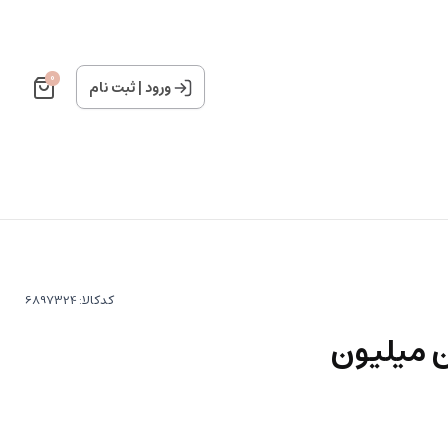
0
ورود
|
ثبت نام
کدکالا:
 میلیون