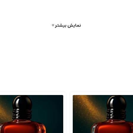
نمایش بیشتر
لب حس دعوت کننده را القا می کنند. این نوع عطرها عموماً رایحه های غلیظ تر، 