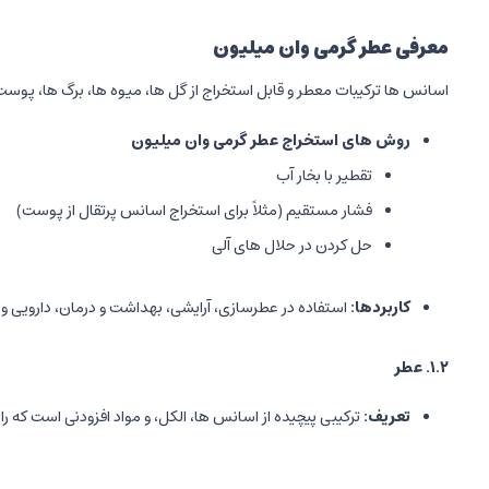
معرفی عطر گرمی وان میلیون
اسانس ها ترکیبات معطر و قابل استخراج از گل ها، میوه ها، برگ ها، پو
روش های استخراج عطر گرمی وان میلیون
تقطیر با بخار آب
فشار مستقیم (مثلاً برای استخراج اسانس پرتقال از پوست)
حل کردن در حلال های آلی
کاربردها
:
استفاده در عطرسازی، آرایشی، بهداشت و درمان، دارویی و 
۱.۲
.
عطر
تعریف
:
ترکیبی پیچیده از اسانس ها، الکل، و مواد افزودنی است که ر
درصد اسانس
:
عطرها معمولاً بر اساس غلظت اسانس به چند دست
عطر (Parfum): ۲۰-۳۰٪ اسانس