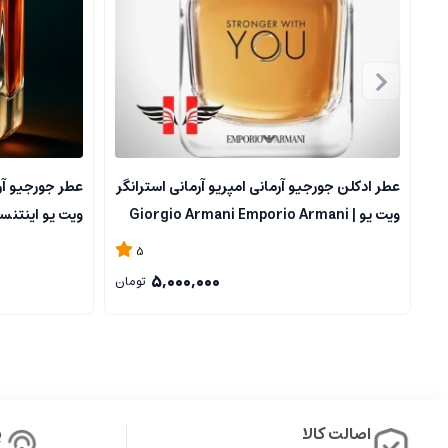
تنباکو
ادویه ها که حس گرما و عمق دارند مانند دارچین و میخک
نت های میانی
(Heart Notes):
گل ها مثل یاسمین، رز، زعفران
ادویه جات ملایم تر
عطر ادکلن جورجیو آرمانی امپریو آرمانی استرانگر
عطر جورجیو آرم
نت های اولیه
(Top Notes):
ویت یو | Giorgio Armani Emporio Armani
ویت یو اینتنسلی 
Stronger With You
مرکبات، نت های سبز و تیز
5
معطرات سبز و خنک
5,000,000
تومان
۲.۳
.
منظور از حس در عطر گرمی وان میلیون
این حس غالبا از ترکیبات غلیظ، گرم و جوی از طریق نت های پایه حاصل می
۳
.
نمونه های رایج عطر گرمی وان میلیون
اصالت کالا
پ