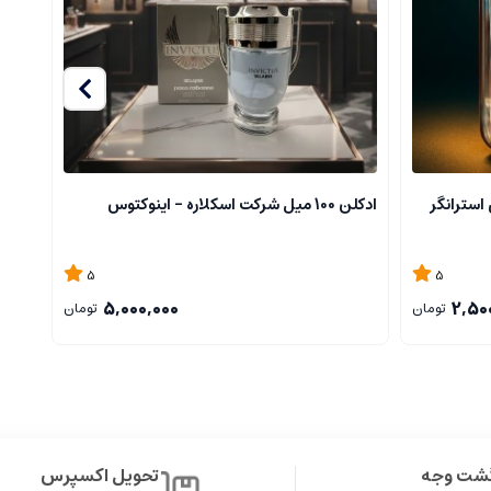
استرانگر
ادکلن 100 میل شرکت اسکلاره - اینوکتوس
شرکت 
5
5
5,000,000
2,50
تومان
تومان
گشت وجه
تحویل اکسپرس