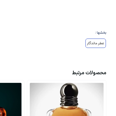
ادوکلن (Eau de Parfum): ۱۵-۲۰٪ اسانس
ادوتویلت (Eau de Toilette): ۵-۱۵٪ اسانس
ادکلن (Eau de Cologne): ۳-۵٪ اسانس
اسپری ها و رول ها: کمترین غلظت
بخشها :
عطر ماندگار
۲
.
عطرهای گرمی
کدامند.
۲.۱
.
تعریف و ویژگی ها
عطر گرمی وان میلیون، رایحه هایی هستند که حس راحتی، گرما، دلگرمی و اغ
محصولات مرتبط
۲.۲
.
ترکیبات رایحه های عطر گرمی وان میلیون
نت های پایه
(Base Notes):
چوب ها: چوب نرمی، سدر، عود، سرو
مشک و عنبر