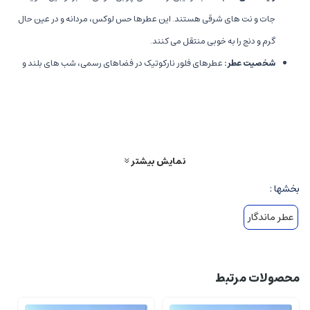
جات و نت های شرقی هستند. این عطرها حس لوکس، مردانه و در عین حال
گرم و دنج را به خوبی منتقل می کنند.
شخصیت عطر
:
عطرهای فلور نارکوتیک در فضاهای رسمی، شب های بلند و
فصول سرد بسیار کاربرد دارند و شخصیت اعتماد به نفس، جذابیت و مرموز
بودن را القا می کنند.
مناسبت ها
:
شب های خاص، مجالس، مهمانی های رسمی و روزهای سرد
فصل های پاییز و زمستان.
نمایش بیشتر
نت های رایحه و ساختار عطرهای گرم فلور نارکوتیک
بخشها :
عطر ماندگار
نت های اولیه
:
معمولاً شامل ادویه ها مانند فلفل سیاه، دارچین، و مرکبات
تیره برای ایجاد حس هیجان و گرما.
نت های میانی
:
غنی ترین بخش، همواراً شامل روایحی چون دانه های قهوه،
محصولات مرتبط
یاس، رز، و وانیل است که شخصیت عطر را غنی و پرنفوذ می سازند.