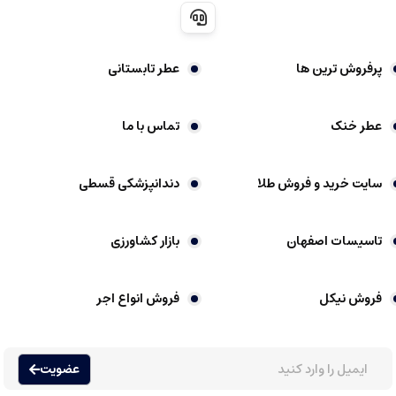
ترکیب نت های چندلایه
: احساس عمق و شخصیت متفاوت در هر استفادۀ
مجدد.
پرفروش ترین ها
عطر تابستانی
عطرهای گرم مارلی گرینلی نماد لوکس بودن، قدرت و جذابیت هستند که برای شب
های سرد، مجالس رسمی و کسانی که خواهان رایحه ای پیچیده، غنی و ماندگارند،
عطر خنک
تماس با ما
بسیار مناسب است. این عطرها ترکیبی از نت های چوبی، ادویه ای، عودی و وانیلی،
حس دنج، مردانه و در عین حال مرموزی را به فرد منتقل می کنند.
سایت خرید و فروش طلا
دندانپزشکی قسطی
عطر گرمی چیست
تاسیسات اصفهان
بازار کشاورزی
عطرها یکی از قدیمی ترین و محبوب ترین وسایل آرایشی و بهداشتی در جهان هستند
که نقش مهمی در نشان دادن شخصیت، افزایش اعتماد به نفس و بهره مندی از رایحه
فروش نیکل
فروش انواع اجر
های مختلف دارند. عطرها عموما به دسته های متنوعی تقسیم می شوند، اما یکی از
محبوب ترین نوع آن ها، عطر گرمی یا اسانس گرمی است که ویژگی های خاص خود را
دارد.
عضویت
عطر گرمی که به آن اسانس گرمی هم گفته می شود، نوعی عطر است که با غلظت
بالایی از اسانس های عطری ساخته شده است. این نوع عطرها عموما غلظت حدود