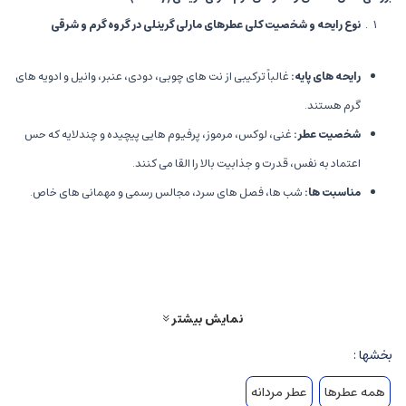
نوع رایحه و شخصیت کلی عطرهای مارلی گرینلی در گروه گرم و شرقی
رایحه های پایه
:
غالباً ترکیبی از نت های چوبی، دودی، عنبر، وانیل و ادویه های
گرم هستند.
شخصیت عطر
:
غنی، لوکس، مرموز، پرفیوم هایی پیچیده و چندلایه که حس
اعتماد به نفس، قدرت و جذابیت بالا را القا می کنند.
مناسبت ها
:
شب ها، فصل های سرد، مجالس رسمی و مهمانی های خاص.
نت های رایحه و ساختار عطرهای مارلی گرینلی گرمی
نت های اولیه
(Top Notes):
اغلب شامل ادویه ها (دارچین، فلفل)، میوه
های خشک، مرکبات تاریک، چوب های سبک و عناصر ترش و تندی هستند که
نمایش بیشتر
حس هیجان و گرما را آغاز می کنند.
بخشها :
نت های میانی
(Heart Notes):
گل های خاص و لوکس (رز، یاس)، وانیل غنی،
همه عطرها
عطر مردانه
مواد دودی و عودی، که شخصیت عطر را غنی و پیچیده می سازند.