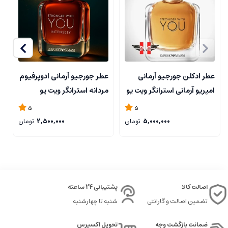
عطر ادکلن جورجیو آرمانی
عطر جورجیو آرمانی ادوپرفیوم
ع
امپریو آرمانی استرانگر ویت یو
مردانه استرانگر ویت یو
آ
| Giorgio Armani Emporio
اینتنسلی حجم ۵۰ میل
ا
5
5
Armani Stronger With
5,000,000
تومان
2,500,000
تومان
You
اصالت کالا
پشتیبانی 24 ساعته
تضمین اصالت و گارانتی
شنبه تا چهارشنبه
ضمانت بازگشت وجه
تحویل اکسپرس