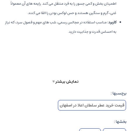
اطمینان بخش و کمی جسور را به فرد منتقل می کند. رایحه های آن معمولاً
غنی، گرم و سنگین هستند و حس لوکس بودن را القا می کنند.
کاربرد
:
مناسب استفاده در مجالس رسمی، شب های مهم و فصول سرد، که نیاز
به احساس قدرت و جذابیت دارید.
ساختار رایحه و نت ها
نت های اولیه
(Top Notes)
رایحه ها
:
معمولاً مرکبات تند و تیز مانند لیمو، ترنج و یا نت های تازه و معطر
نمایش بیشتر
مانند فلفل سیاه و هل
حس اولیه
:
حس تندی، تازگی و پر انرژی بودن را منتقل می کند، باعث جلب
برچسبها :
توجه بی درنگ و ایجاد حس قدرت در اولین برخورد می شود.
قیمت خرید عطر سلطان اعلا در اصفهان
نت های میانی
(Middle Notes)
بخشها :
رایحه ها
:
ادکلن های سلطان معمولاً شامل رایحه های گرم و معطر چون