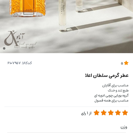
کدکالا:
5
عطر گرمی سلطان اعلا
مناسب برای آقایان
طبع تند و خنک
گروه بویایی چوبی ادویه ای
مناسب برای همه فصول
از
1
رای
وزن