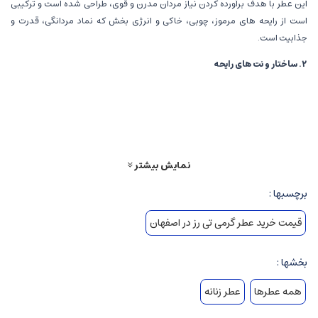
این عطر با هدف برآورده کردن نیاز مردان مدرن و قوی، طراحی شده است و ترکیبی
است از رایحه های مرموز، چوبی، خاکی و انرژی بخش که نماد مردانگی، قدرت و
جذابیت است.
۲
.
ساختار و نت های رایحه
*
عطر
A Men
به عنوان یک عطر مردانه با رایحه ای کامل و چندوجهی شناخته می شود
که پایه ای روی چوب ها و عناصر خاکی دارد. این عطر نمایانگر مردی است قوی، مرفه،
و منطقی با حس ماجراجویی و رازآلودگی.
نت های اولیه
(Top Notes)
نمایش بیشتر
نعناع، میوه های سیاه، ترنج و خربزه
رایحه ای تازه، سرد و پرانرژی که حس
برچسبها :
شروعی قوی و جذاب را به فرد و اطرافیان منتقل می کند. این نت ها حس
قیمت خرید عطر گرمی تی رز در اصفهان
شادابی، نشاط و برقراری ارتباط فوری را در اولین تماس برمی انگیزد.
بخشها :
نت های میانی
(Heart Notes)
همه عطرها
عطر زنانه
زنجبیل، زعفران، گشنیز و دارچین
نت های تند، معطر و کمی تیز که شخصیت
مردانه و جذاب عطر را نشان می دهند. حس اعتماد، مردانگی و قدرت در این