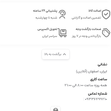
بنفس بالا که حس ماجراجویی، رازآلودگی و قدرت را به اطرافیان منتقل می کند.
اصالت کالا
پشتیبانی 24 ساعته
شخصیت این عطر، خاص و متفاوت است و تصور مردی که در دنیا جایگاه خاصی
تضمین اصالت و گارانتی
شنبه تا چهارشنبه
دارد را تداعی می کند.
ضمانت بازگشت وجه
تحویل اکسپرس
۴
.
نتایج و ویژگی ها
بازگرداندن وجه در ۷ روز
سراسر ایران
ماندگاری
:
بسیار خوب و طولانی مدت (6-12 ساعت)
پراکندگی
:
قوی، مناسب برای شب ها و فضاهای رسمی
برگشت به بالا
مناسبت ها
:
شب ها، قرارهای مهم، مهمانی های خاص و فصول سرد
نشانی
ایران، اصفهان (آنلاین)
عطر تی رز
یک ترکیب پیچیده، با شخصیت خاکی و چوبی است که نماد مردانگی، قدرت
ساعت کاری
و جذابیت است. این عطر برای مردانی که خواهان رایحه ای مرموز، قوی و خاص
همه روزه ساعت 8:00 الی 21:00
هستند، بسیار مناسب است و می تواند بیانگر شخصیت متمایز و متفاوت آنها باشد.
شماره تماس
|
09336499210
عطر گرمی چیست