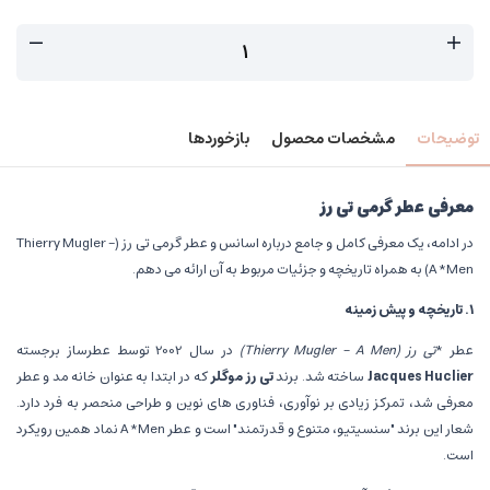
توضیحات
مشخصات محصول
بازخوردها
معرفی عطر گرمی تی رز
در ادامه، یک معرفی کامل و جامع درباره اسانس و عطر گرمی تی رز (Thierry Mugler -
A *Men) به همراه تاریخچه و جزئیات مربوط به آن ارائه می دهم.
۱
.
تاریخچه و پیش زمینه
عطر *
تی رز
(Thierry Mugler - A Men)
در سال 2002 توسط عطرساز برجسته
Jacques Huclier
ساخته شد. برند
تی رز موگلر
که در ابتدا به عنوان خانه مد و عطر
معرفی شد، تمرکز زیادی بر نوآوری، فناوری های نوین و طراحی منحصر به فرد دارد.
شعار این برند "سنسیتیو، متنوع و قدرتمند" است و عطر A *Men نماد همین رویکرد
است.