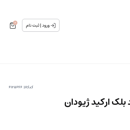
0
ورود
|
ثبت نام
کدکالا:
 بلک ارکید ژیودان