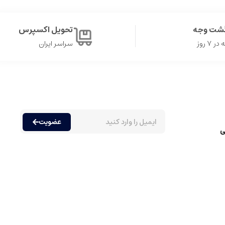
گشت وجه
تحویل اکسپرس
۷ روز
سراسر ایران
عضویت
ی