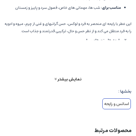
مناسب برای
:
شب ها، مهمانی های خاص، فصول سرد و پاییز و زمستان
این عطر با رایحه ای منحصر به فرد و لوکس، حس گرانبهای و غنی از چرم، میوه و ادویه
را به فرد منتقل می کند و از نظر حس و حال، ترکیبی قدرتمند و جذاب است.
رایحه ها و نت های بویایی
نت های اولیه
(Top Notes):
توت قرمز (بلوداوری) و تمشک سیاه (بلک بری) که حس میوه ای، شاداب و
پرانرژی به عطر می دهد.
نمایش بیشتر
بالا بودن حس میوه ای، جذابیت و تاثیرگذاری لحظه ای را فراهم می کند و
بخشها :
توجه را جلب می نماید.
اسانس و رایحه
نت های میانی
(Heart Notes):
رایحه چرم نرم و لوکس
محصولات مرتبط