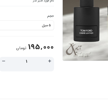
تام فورد امبر لدر
حجم
195,000
تومان