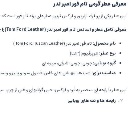
معرفی عطر گرمی تام فور امبر لدر
این عطر یکی از پرطرفدارترین و لوکس ترین عطرهای برند تام فور است که ن
معرفی کامل عطر و اسانس تام فور امبر لدر
(Tom Ford Leather)
را 
نام محصول
:
تام فور امبر لدر (Tom Ford Tuscan Leather)
نوع عطر
:
ادوپرفیوم (EDP)
گروه بویایی
:
چوبی، چرمی، شرقی، میوه ای
مناسب برای
:
شب ها، مهمانی های خاص، فصول سرد و پاییز و زمست
این عطر با رایحه ای منحصر به فرد و لوکس، حس گرانبهای و غنی از چرم، میو
رایحه ها و نت های بویایی
نت های اولیه
(Top Notes):
توت قرمز (بلوداوری) و تمشک سیاه (بلک بری) که حس میوه ای، شادا