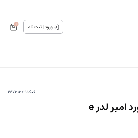
0
ورود
|
ثبت نام
کدکالا:
 امبر لدر e