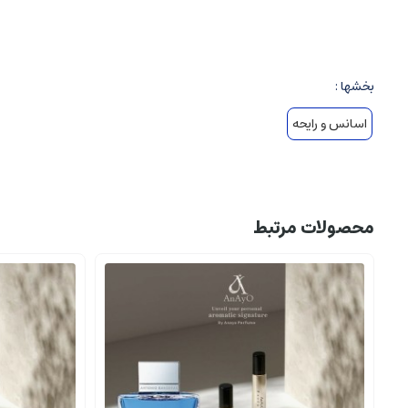
بالا بودن حس میوه ای، جذابیت و تاثیرگذاری لحظه ای را فراهم می کن
نت های میانی
(Heart Notes):
بخشها :
رایحه چرم نرم و لوکس
اسانس و رایحه
زعفران و ادویه های گرم
این بخش، حس غنی، لوکس و مرموز را تقویت می کند و بر التیام حس چ
نت های پایه
(Base Notes):
محصولات مرتبط
وانیل، نعناع هندی و صمغ رزین ها
چوب ها، مخصوصا چوب سدر و چوب صندل سفید
این نت ها حس عمیق، گرم و ماندگار را به عطر می دهند و اثر طولا
حس و حال رایحه
گرم و چوبی، چرمی
: رایحه ای بسیار لوکس و خاص، احساس اعتماد به 