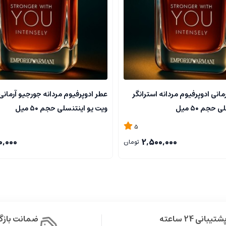
نفس و جذب کنندگی بالا را القا می کند.
که برای افراد خاص و با شخصیت طراحی شده است.
نی های رسمی و فضاهای لوکس بهترین عملکرد را دارد.
انی ادوپرفیوم مردانه استرانگر
عطر ادوپرفیوم مردانه جورجیو آرمانی 
پس از استفاده حس می شود.
حجم ۵۰ میل
ویت یو اینتنسلی حجم ۵۰ میل
الا است.
5
0,000
2,500,000
ی و ادویه ای را در هم می آمیزد و تجربه ای غنی، مرموز و در عین حال جذاب ا
تومان
 باشند.
شتیبانی 24 ساعته
ضمانت باز
هان هستند که نقش مهمی در نشان دادن شخصیت، افزایش اعتماد به نفس و بهر