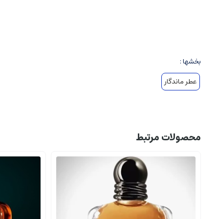
توت قرمز (بلوداوری) و تمشک سیاه (بلک بری) که حس میوه ای، شادا
بالا بودن حس میوه ای، جذابیت و تاثیرگذاری لحظه ای را فراهم می کن
نت های میانی
(Heart Notes):
بخشها :
رایحه چرم نرم و لوکس
عطر ماندگار
زعفران و ادویه های گرم
این بخش، حس غنی، لوکس و مرموز را تقویت می کند و بر التیام حس چ
نت های پایه
(Base Notes):
محصولات مرتبط
وانیل، نعناع هندی و صمغ رزین ها
چوب ها، مخصوصا چوب سدر و چوب صندل سفید
این نت ها حس عمیق، گرم و ماندگار را به عطر می دهند و اثر طولا
حس و حال رایحه