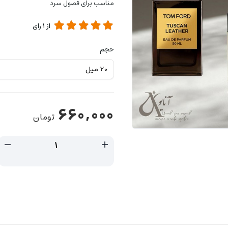
مناسب برای فصول سرد
از
1
رای
حجم
660,000
تومان