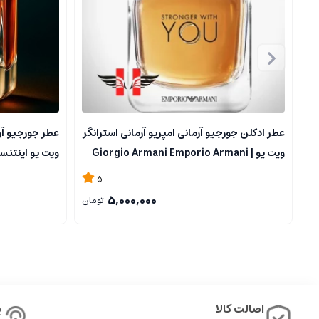
گرم و چوبی، چرمی
: رایحه ای بسیار لوکس و خاص، احساس اعتماد به 
شیک و مردانه/زنانه
:
این عطر در دسته عطرهای نیش و لوکس است 
فوق العاده برای فصول سرد و شب ها
: در محیط های شبانه، مهما
ماندگاری و پخش بو
عطر ادکلن جورجیو آرمانی امپریو آرمانی استرانگر
عطر جورجیو آرم
این عطر ماندگاری طولانی و پخش بوی عالی دارد که تا چند ساعت 
ویت یو | Giorgio Armani Emporio Armani
ویت یو اینتنسلی 
اثرگذاری آن در محیط های مختلف، مخصوصا در شب های سرد، بسیار ب
Stronger With You
5
5,000,000
عطر تام فور توسکان لدر ترکیبی پیچیده و لوکس است که حس چرمی، میوه ا
تومان
تاثیرگذاری در هر محیطی هستند و می خواهند حضوری خاص و لوکس داشته
عطر گرمی چیست
اصالت کالا
پ
عطرها یکی از قدیمی ترین و محبوب ترین وسایل آرایشی و بهداشتی در ج