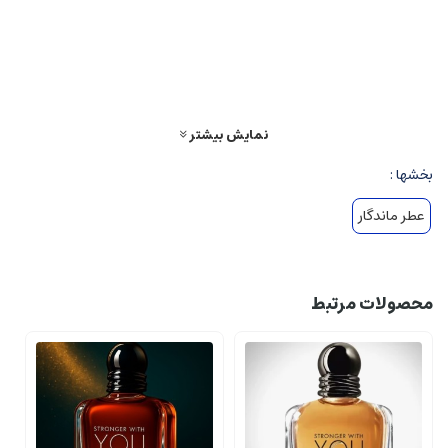
پخش بو
:
قوی و فراگیر، مناسب برای استفاده در شب های خاص و موقعیت
های رسمی و کاری.
ساختار نت های عطر
نمایش بیشتر
نت های بالا
(Top Notes)
بخشها :
منظور
:
اولین بویی که پس از اسپری کردن احساس می شود، معمولاً خنک و
عطر ماندگار
جذاب است.
ترکیبات
:
پرتقال، میوه های مرکباتی، وانیل و کمی فلفل قرمز که حس تازگی،
تندی و هیجان را القا می کند.
محصولات مرتبط
نت های میانی
(Middle Notes)
حس اصلی در این بخش
:
عمیق تر، غنی تر و پیچیده تر
ترکیبات
:
رز، گل لادن، هل، مرآه ها (مرکبات معطر)، و چوب سدر که حس