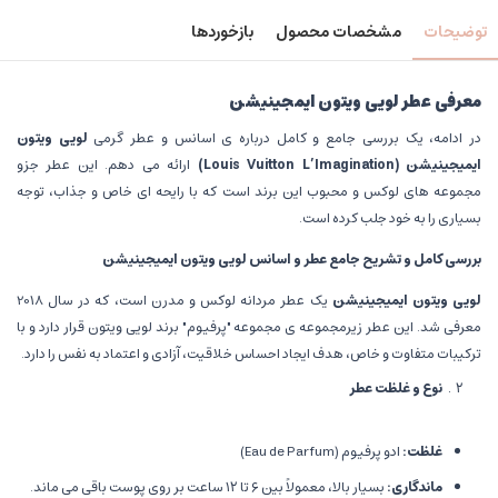
توضیحات
مشخصات محصول
بازخوردها
معرفی عطر لویی ویتون ایمجینیشن
در ادامه، یک بررسی جامع و کامل درباره ی اسانس و عطر گرمی
لویی ویتون
ایمیجینیشن
(Louis Vuitton L’Imagination)
ارائه می دهم. این عطر جزو
مجموعه های لوکس و محبوب این برند است که با رایحه ای خاص و جذاب، توجه
بسیاری را به خود جلب کرده است.
بررسی کامل و تشریح جامع عطر و اسانس لویی ویتون ایمیجینیشن
لویی ویتون ایمیجینیشن
یک عطر مردانه لوکس و مدرن است، که در سال 2018
معرفی شد. این عطر زیرمجموعه ی مجموعه "پرفیوم" برند لویی ویتون قرار دارد و با
ترکیبات متفاوت و خاص، هدف ایجاد احساس خلاقیت، آزادی و اعتماد به نفس را دارد.
نوع و غلظت عطر
غلظت
:
ادو پرفیوم (Eau de Parfum)
ماندگاری
:
بسیار بالا، معمولاً بین ۶ تا ۱۲ ساعت بر روی پوست باقی می ماند.