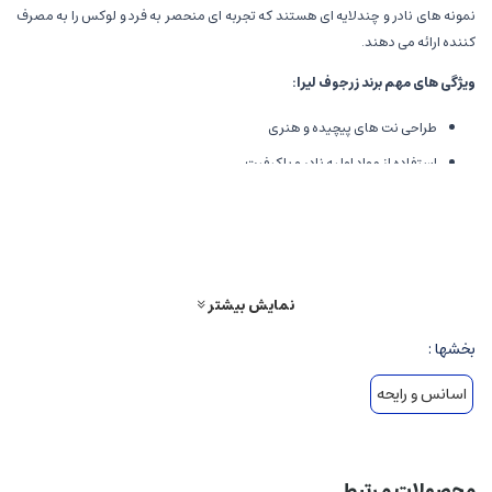
نمونه های نادر و چندلایه ای هستند که تجربه ای منحصر به فرد و لوکس را به مصرف
کننده ارائه می دهند.
ویژگی های مهم برند زرجوف لیرا
:
طراحی نت های پیچیده و هنری
استفاده از مواد اولیه نادر و باکیفیت
تمرکز بر خلاقیت و نوآوری در عطرسازی
مجموعه های لوکس و محدود
بررسی تخصصی و جامع عطر و اسانس زرجوف لیرا
نمایش بیشتر
نوع و گروه بویایی
بخشها :
عطرهای زرجوف لیرا اغلب در دسته بندی های لوکس و نادر قرار می گیرند، و در گروه
اسانس و رایحه
بویایی بیشتر شامل رایحه های
چوبی-شرقی
(Woody Oriental)
،
گلاتی
(Gourmand)
،
گلی
(Floral)
و
مرکباتی
(Citrus)
هستند. این عطرها معمولاً
مخصوص افراد خاص و لوکس پسند طراحی شده اند.
محصولات مرتبط