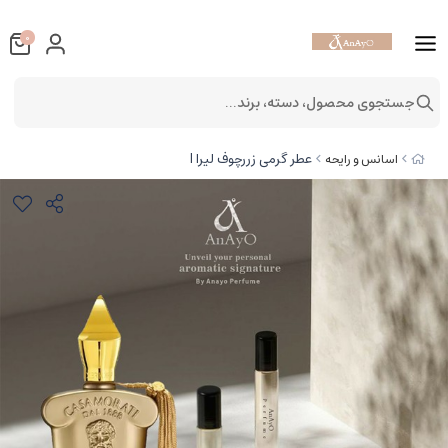
0
جستجوی محصول، دسته، برند...
عطر گرمی زررچوف لیرا l
اسانس و رایحه