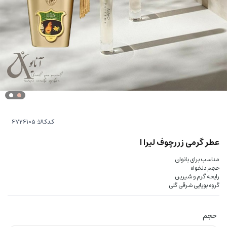
کدکالا:
عطر گرمی زررچوف لیرا l
مناسب برای بانوان
حجم دلخواه
رایحه گرم و شیرین
گروه بویایی شرقی گلی
حجم