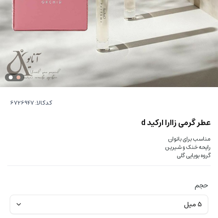
کدکالا:
عطر گرمی زاارا ارکید d
مناسب برای بانوان
رایحه خنک و شیرین
گروه بویایی گلی
حجم