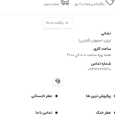
بازگرداندن وجه در ۷ روز
سراسر ایران
برگشت به بالا
نشانی
ایران، اصفهان (آنلاین)
ساعت کاری
همه روزه ساعت 8:00 الی 21:00
شماره تماس
|
09336499210
پرفروش ترین ها
عطر تابستانی
عطر خنک
تماس با ما