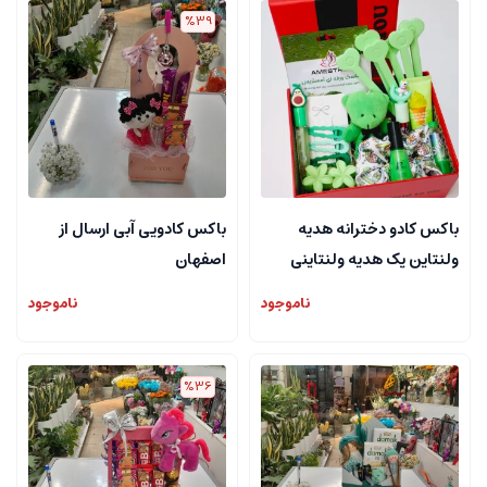
%39
باکس کادو دخترانه هدیه
باکس کادویی آبی ارسال از
ولنتاین پک هدیه ولنتاینی
اصفهان
ارزان قیمت
ناموجود
ناموجود
%36