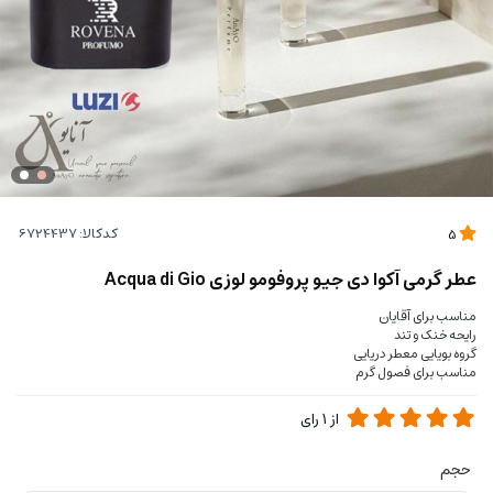
کدکالا:
5
عطر گرمی آکوا دی جیو پروفومو لوزی Acqua di Gio
مناسب برای آقایان
رایحه خنک و تند
گروه بویایی معطر دریایی
مناسب برای فصول گرم
از
1
رای
حجم