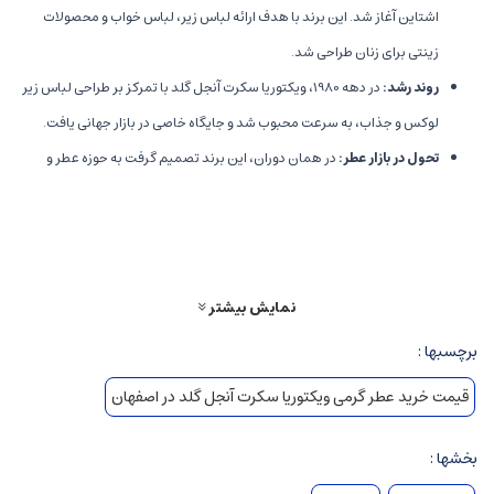
اشتاین آغاز شد. این برند با هدف ارائه لباس زیر، لباس خواب و محصولات
زینتی برای زنان طراحی شد.
روند رشد
:
در دهه 1980، ویکتوریا سکرت آنجل گلد با تمرکز بر طراحی لباس زیر
لوکس و جذاب، به سرعت محبوب شد و جایگاه خاصی در بازار جهانی یافت.
تحول در بازار عطر
:
در همان دوران، این برند تصمیم گرفت به حوزه عطر و
ادوکلن نیز وارد شود، و با عرضه مجموعه هایی متنوع، جایگزین نام آورانه ای در
بازار عطر و ادکلن ایجاد کند.
برند ویکتوریا سکرت آنجل گلد و عطر
نمایش بیشتر
ویکتوریا سکرت آنجل گلد بعد از موفقیت در حوزه لباس زیر، به سرعت مجموعه
برچسبها :
عطرهای خود را توسعه داد.
قیمت خرید عطر گرمی ویکتوریا سکرت آنجل گلد در اصفهان
عطرهای این برند، غالباً با روایح سکسی، زنانه، و اغواگر شناخته می شوند، و
بخش مهمی از تصویر شخصیتی و استایل برند به حساب می آیند.
بخشها :
محبوب ترین عطرها
:
Angel، Bombshell، Heavenly، Tease و دیگر عطرهای