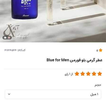
کدکالا:
5
عطر گرمی بلو فورمن Blue for Men
از
1
رای
حجم