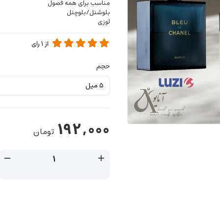
مناسب برای همه فصول
بلوشنل/بلوچنل
لوزی
از
1
رای
حجم
192,000
تومان