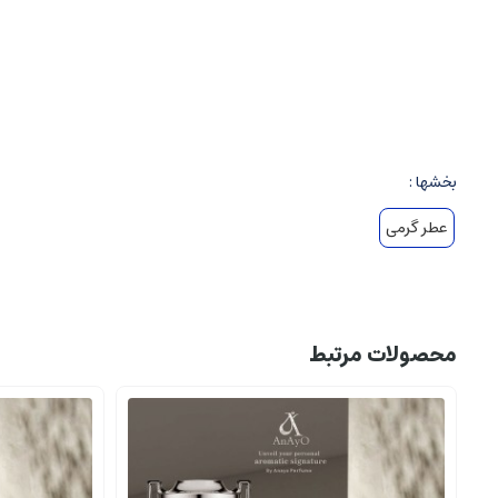
شخصیت
:
بلو شنل نمادی از اعتماد به نفس، آرامش و فریبندگی است.
حس و حال
:
مرغوب، مسالمت آمیز، پر از قدرت و آرامش، و نشان دهن
۳
.
نت های رایحه و ساختار آن
نت های اولیه
(Top Notes)
بخشها :
لیمو سدریک
عطر گرمی
گریپ فروت
فلفل کالیفرنیا حس اولیه خنک و تند، با زنگ های مرکباتی و تیزی که 
نت های میانی
(Heart Notes)
محصولات مرتبط
یاسمن
چوب آبنوس رایحه میانی لطیف، گل پوش و کمی چوبی، که حس مردانه و 
نت های پایه
(Base Notes)