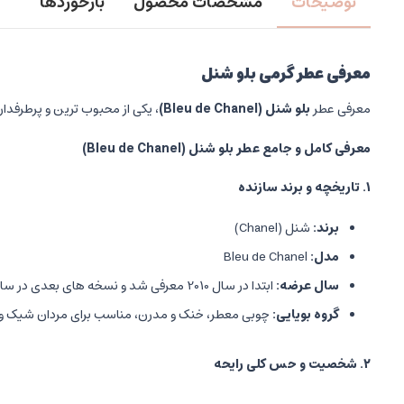
توضیحات
مشخصات محصول
بازخوردها
معرفی عطر گرمی بلو شنل
معرفی عطر
بلو شنل
(Bleu de Chanel)
، یکی از محبوب ترین و پرطرفدار
معرفی کامل و جامع عطر بلو شنل
(Bleu de Chanel)
۱
.
تاریخچه و برند سازنده
برند
:
شنل (Chanel)
مدل
:
Bleu de Chanel
سال عرضه
:
ابتدا در سال 2010 معرفی شد و نسخه های بعدی در سال های 2014 و 2018 به بازار آمدند.
گروه بویایی
:
چوبی معطر، خنک و مدرن، مناسب برای مردان شیک و 
۲
.
شخصیت و حس کلی رایحه