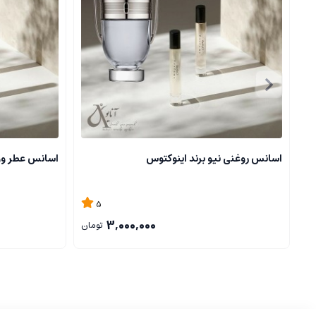
سدر
عنبر خاکستری
گاودانوم نت های پایه، گرم، چوبی و کمی مشک گونه، که ماندگاری و 
۴
.
حس و شخصیت رایحه
حس و حال
:
بلو شنل رایحه ای مرموز، شیک و فعال است. مناسب اس
ماندگاری و پراکندگی
:
عطر ماندگاری بالا و پراکندگی خوبی دارد، و 
اسانس روغنی نیو برند اینوکتوس
اسانس عطر وویاج |
۵
.
کاربردها و فصول مناسب
5
3,000,000
تومان
برای چه
occasions:
مناسب برای جلسات کاری، قرارهای عاشقانه
فصول
:
بهترین تاثیر در فصل های خنک و معتدل، یعنی پاییز و زمستان
بلو شنل
یک عطر مردانه کلاسیک، قدرتمند و در عین حال شیک و مدرن اس
محیط های مختلف متفاوت ظاهر شوند و اثرگذاری عالی داشته باشند.