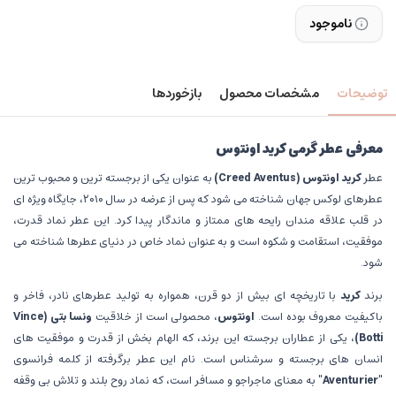
ناموجود
توضیحات
مشخصات محصول
بازخوردها
معرفی عطر گرمی کرید اونتوس
عطر
کرید اونتوس
(Creed Aventus)
به عنوان یکی از برجسته ترین و محبوب ترین
عطرهای لوکس جهان شناخته می شود که پس از عرضه در سال ۲۰۱۰، جایگاه ویژه ای
در قلب علاقه مندان رایحه های ممتاز و ماندگار پیدا کرد. این عطر نماد قدرت،
موفقیت، استقامت و شکوه است و به عنوان نماد خاص در دنیای عطرها شناخته می
شود.
برند
کرید
با تاریخچه ای بیش از دو قرن، همواره به تولید عطرهای نادر، فاخر و
باکیفیت معروف بوده است.
اونتوس
، محصولی است از خلاقیت
ونسا بتی
(Vince
Botti)
، یکی از عطاران برجسته این برند، که الهام بخش از قدرت و موفقیت های
انسان های برجسته و سرشناس است. نام این عطر برگرفته از کلمه فرانسوی
"Aventurier"
به معنای ماجراجو و مسافر است، که نماد روح بلند و تلاش بی وقفه