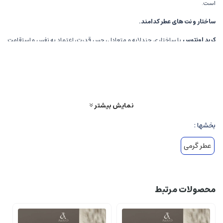
است.
ساختار و نت های عطر کدامند.
کرید اونتوس
با ساختاری چندلایه و متعادل، حس قدرت، اعتماد به نفس و استقامت
را القا می کند. در ادامه، نت های اصلی آن آورده شده است.
نت های اولیه
(Top Notes)
انگیزه و تازگی،
شروعی زنده و پرانرژی با رایحه های مرکبات مثل پرتقال، سیب سبز و
آناناس، که حس سرزندگی و جذابیت را فراهم می آورند.
نمایش بیشتر
حس خنکی،
نت های فلفلی و سبزیجاتی مانند سیترونلا و سیب سبز، حس طراوت و
بخشها :
درخشش مثبت را برمی انگیزند.
عطر گرمی
نت های میانی
(Heart Notes)
عطرهای گلدار و چوبی،
مخلوطی متعادل از یاسمن، رز، و نعناع هندی، که غنای رایحه
و حس لوکس بودن را ایجاد می کنند.
محصولات مرتبط
تلخی و استواری،
نت چوب صندل، بخور، و زعفران، حس پختگی و عمق در عطر را
تکمیل می کنند.