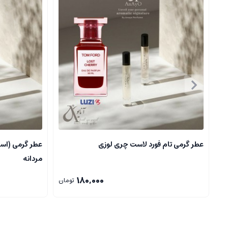
نت های پایه
(Base Notes)
مشک و عنبر
:
گرمای خاص و غنای عطر
چوب صندل و کُندر
:
حس طبیعی و سنگین
** عنبر و وانیل:** حس شیرینی، لطافت و لوکس بودن
این نت ها عطر را بسیار ماندگار و خاص می کنند، و حس جسمانی، اعتماد به
تحلیل کلی رایحه
رایحه ای چوبی، معطر و کمی دودی
عطر گرمی تام فورد لاست چری لوزی
عطر گرمی (اسا
حسی قدرتمند، مردانه و فریبنده
مردانه
پایداری بالا و پخش مناسب
، مناسب برای شب های سرد، فصول پای
180,000
تومان
حسی کلاسیک و در عین حال مدرن، با شخصیت و شیک
مناسب ترین زمان و مکان ها