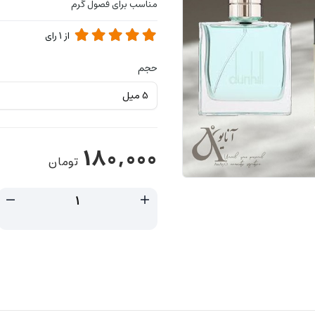
مناسب برای فصول گرم
از
1
رای
حجم
180,000
تومان