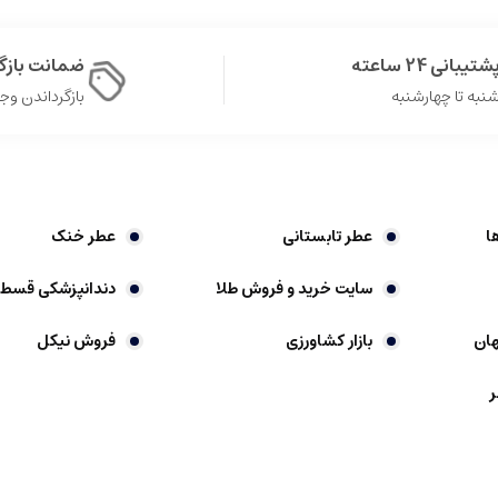
شتیبانی 24 ساعته
ضمانت باز
نبه تا چهارشنبه
بازگرداندن وجه در 
 چوبی، معطر، مشک و عنبر. این عطر احساس اعتماد به نفس، قدرت و جذابیت را 
ا
عطر تابستانی
عطر خنک
سایت خرید و فروش طلا
دندانپزشکی قسط
ان
بازار کشاورزی
فروش نیکل
هان هستند که نقش مهمی در نشان دادن شخصیت، افزایش اعتماد به نفس و بهر
ر
رمی است که ویژگی های خاص خود را دارد.
غلظت بالایی از اسانس های عطری ساخته شده است. این نوع عطرها عموما غلظت 
اشته باشند.