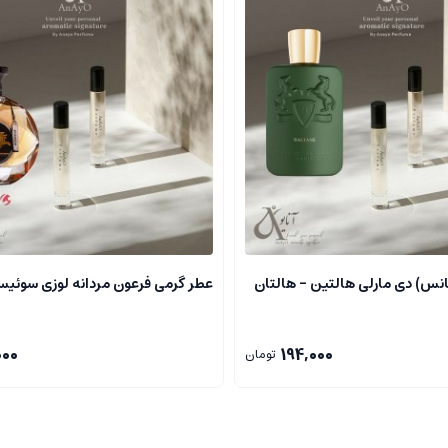
 نفس و قدرت را در فرد تقویت می کنند.
نس) دی مارلی هالتین – هالتان
عطر گرمی فرعون مردانه لوزی سوئیس ZI
یز و زمستان
000
194,000
تومان