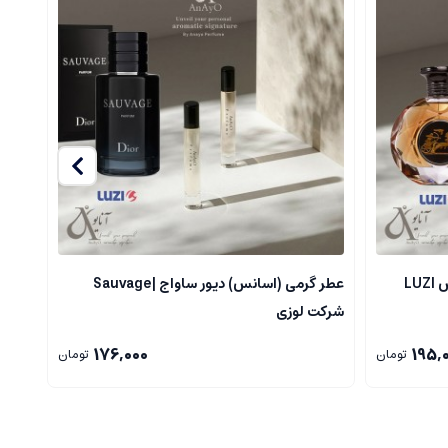
LU
عطر گرمی (اسانس) دیور ساواج |Sauvage
عطر گ
شرکت لوزی
176,000
195,
تومان
تومان