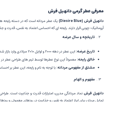
معرفی عطر گرمی دانهیل فرش
دانهیل فرش
(Diesire Blue)
یک عطر مردانه است که در دسته رایحه ها
آروماتیک-چوبی قرار دارند. رایحه ای که احساس اعتماد به نفس، قدرت و جذ
تاریخچه و سال عرضه
تاریخ عرضه
:
این عطر در دهه 2000 و اوایل 2010 میلادی وارد بازار شد، اما نسخه های مختلف آن در سال های مختلف تولید و عرضه شده است.
خالق رایحه
:
معمولاً این نوع عطرها توسط تیم های طراحی عطر در
مشتق از مفهومی مردانه
:
با توجه به نام و رایحه، این عطر بر احس
مفهوم و الهام
دانهیل فرش
نماد مردانگی مدرن، امتیازات قدرت و جذابیت است. طراحی
تمایل مردان برای ابراز اعتماد به نفس و جذابیت در روزهای معمولی و روز
نت های رایحه و ترکیبات